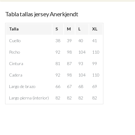
Tabla tallas jersey Anerkjendt
Talla
S
M
L
XL
Cuello
38
39
40
41
Pecho
92
98
104
110
Cintura
81
87
93
99
Cadera
92
98
104
110
Largo de brazo
66
67
68
69
Largo pierna (interior)
82
82
82
82