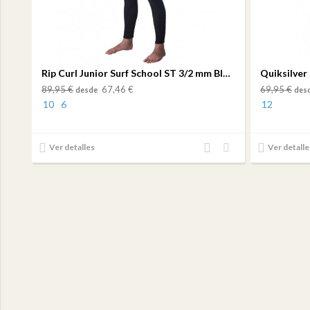
Rip Curl Junior Surf School ST 3/2 mm Black
89,95 €
67,46 €
69,95 €
desde
des
10
6
12
Añadir
Añadir
Ver detalles
Ver detalle
al
a mi
comparador
lista
de
deseos