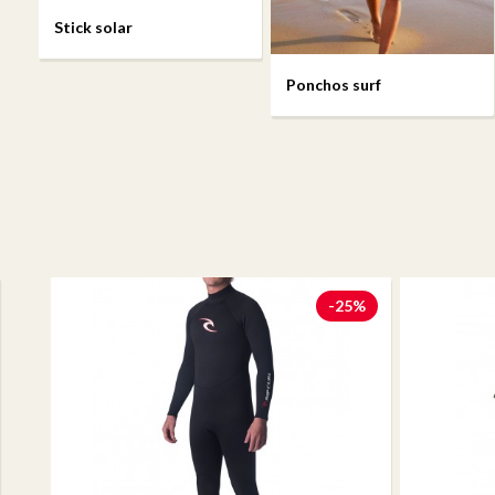
Stick solar
Ponchos surf
-25%