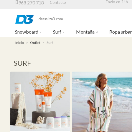
Envío en 24h
968 270 718
Contacto
Snowboard
Surf
Montaña
Ropa urba
Inicio
>
Outlet
>
Surf
SURF