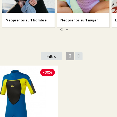
Neoprenos surf hombre
Neoprenos surf mujer
L
Filtro
Vista
Vista
artículos
descripción
-30%