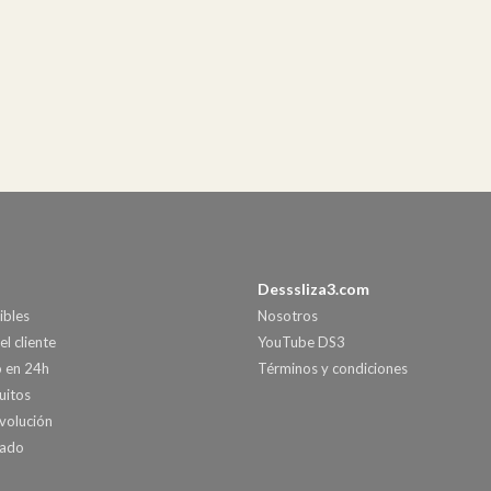
Desssliza3.com
ibles
Nosotros
el cliente
YouTube DS3
o en 24h
Términos y condiciones
uitos
volución
nado