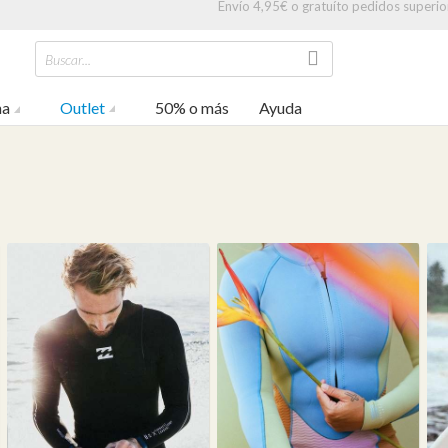
Envío 4,95€ o gratuíto pedidos superio
Buscar...
na
Outlet
50% o más
Ayuda