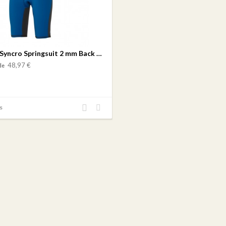
Quiksilver Syncro Springsuit 2 mm Back Zip Flatlock Graphite-Blue-Yellow
48,97 €
de
Añadir
Añadir
s
al
a mi
comparador
lista
de
deseos