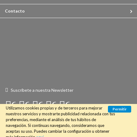
Contacto
Suscríbete a nuestra Newsletter
Connect
Connect
Connect
Connect
Connect
Utilizamos cookies propias y de terceros para mejorar
Permitir
with
with
with
with
with
nuestros servicios y mostrarte publicidad relacionada con tus
preferencias, mediante el análisis de tus hábitos de
Us
Us
Us
Us
Us
navegación. Si continuas navegando, consideramos que
aceptas su uso. Puedes cambiar la configuración u obtener
on
on
on
on
on
© 2018 Desssliza3.com. Todos los derechos reservados.