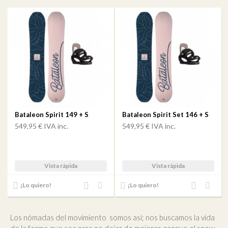
Bataleon Spirit 149 + S
Bataleon Spirit Set 146 + S
549,95 €
IVA inc.
549,95 €
IVA inc.
Vista rápida
Vista rápida
Añadir
Añadir
Añadir
Añadir
¡Lo quiero!
¡Lo quiero!
al
a mi
al
a mi
comparador
lista
comparador
lista
de
de
Los nómadas del movimiento somos así; nos buscamos la vida
deseos
deseos
de la forma que sea para no dejar de mejorar, porque el snow