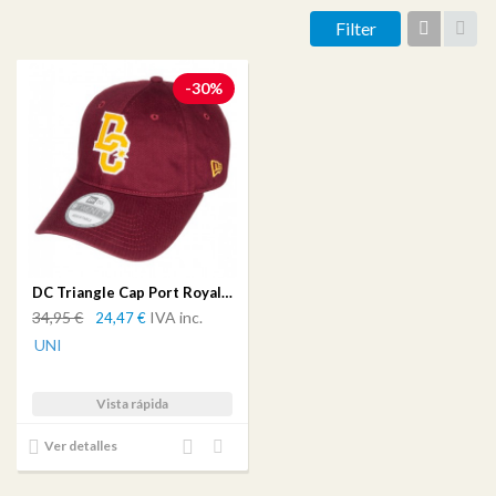
Filter
Grid
List
-30%
DC Triangle Cap Port Royale-Solid
34,95 €
IVA inc.
24,47 €
UNI
Vista rápida
Añadir
Añadir
Ver detalles
al
a mi
comparador
lista