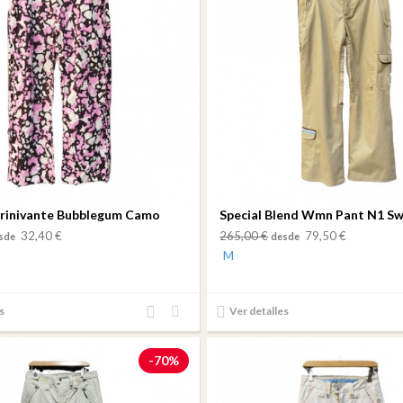
Trinivante Bubblegum Camo
32,40 €
265,00 €
79,50 €
sde
desde
M
Añadir
Añadir
s
Ver detalles
al
a mi
comparador
lista
-70%
de
deseos