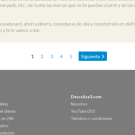
m pads, etc.; de todas las marcas que se te puedan ocurrir y de las 
snowboard, ahorra dinero, comeduras de olla y concéntrate en disfru
 y te lo vamos a dar.
Page:
1
2
3
4
5
Siguiente
Desssliza3.com
ibles
Nosotros
el cliente
YouTube DS3
o en 24h
Términos y condiciones
uitos
volución