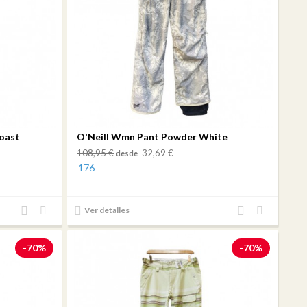
Roast
O'Neill Wmn Pant Powder White
108,95 €
32,69 €
desde
176
Añadir
Añadir
Añadir
Añadir
Ver detalles
al
a mi
al
a mi
comparador
lista
comparador
lista
-70%
-70%
de
de
deseos
deseos