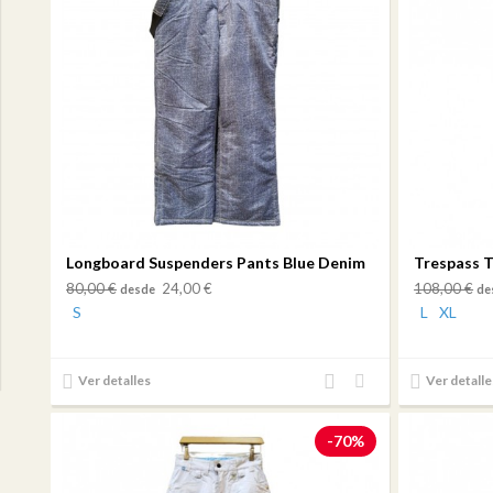
Longboard Suspenders Pants Blue Denim
Trespass 
80,00 €
24,00 €
108,00 €
desde
de
S
L
XL
Añadir
Añadir
Ver detalles
Ver detalle
al
a mi
comparador
lista
-70%
de
deseos