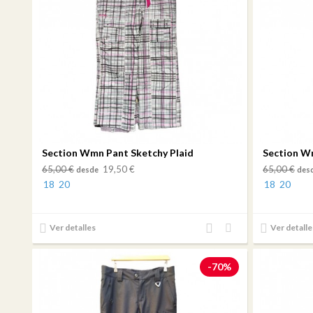
Section Wmn Pant Sketchy Plaid
Section W
65,00 €
19,50 €
65,00 €
desde
des
18
20
18
20
Añadir
Añadir
Ver detalles
Ver detalle
al
a mi
comparador
lista
-70%
de
deseos