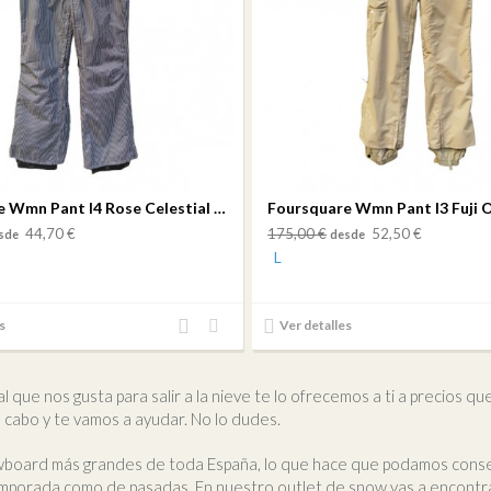
Foursquare Wmn Pant I4 Rose Celestial Blackout
Foursquare Wmn Pant I3 Fuji 
44,70 €
175,00 €
52,50 €
sde
desde
L
Añadir
Añadir
s
Ver detalles
al
a mi
comparador
lista
de
 que nos gusta para salir a la nieve te lo ofrecemos a ti a precios qu
deseos
 cabo y te vamos a ayudar. No lo dudes.
wboard más grandes de toda España, lo que hace que podamos conseg
porada como de pasadas. En nuestro outlet de snow vas a encontrar t