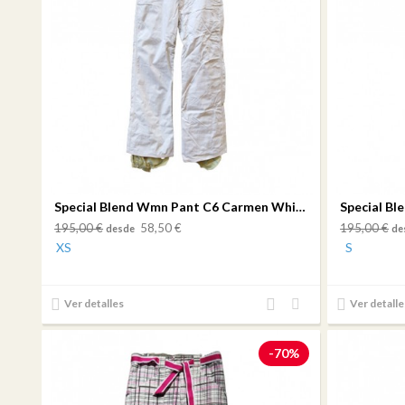
Special Blend Wmn Pant C6 Carmen White Denim
195,00 €
58,50 €
195,00 €
desde
de
XS
S
Añadir
Añadir
Ver detalles
Ver detalle
al
a mi
comparador
lista
-70%
de
deseos