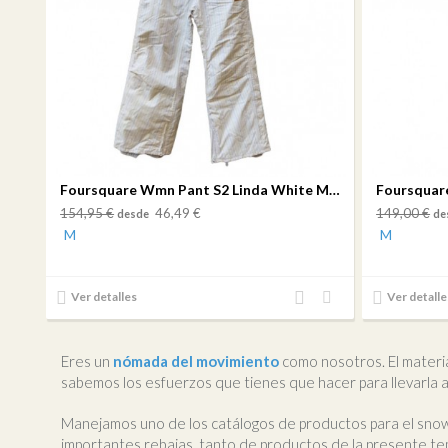
Foursquare Wmn Pant S2 Linda White Multicolor Pin
154,95 €
46,49 €
149,00 €
desde
de
M
M
Añadir
Añadir
Ver detalles
Ver detalle
al
a mi
comparador
lista
de
Eres un
nómada del movimiento
como nosotros. El material
deseos
sabemos los esfuerzos que tienes que hacer para llevarla a
Manejamos uno de los catálogos de productos para el sno
importantes rebajas, tanto de productos de la presente tem