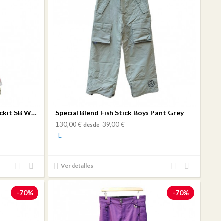
Special Blend Wmn Pant C2 Rockit SB White
Special Blend Fish Stick Boys Pant Grey
130,00 €
39,00 €
desde
L
Añadir
Añadir
Añadir
Añadir
Ver detalles
al
a mi
al
a mi
comparador
lista
comparador
lista
-70%
-70%
de
de
deseos
deseos