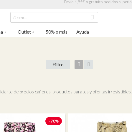
Envío 4,95€ o gratuíto pedidos superio
Buscar...
na
Outlet
50% o más
Ayuda
Filtro
Vista
Vista
artículos
descripción
ciarte de precios cañeros, productos baratos y ofertas irresistible
-70%