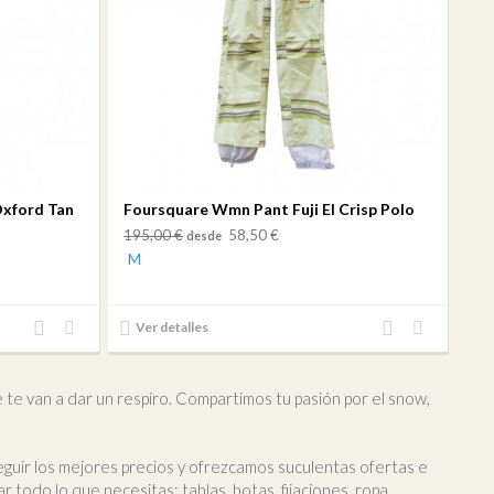
Oxford Tan
Foursquare Wmn Pant Fuji El Crisp Polo
195,00 €
58,50 €
desde
M
Añadir
Añadir
Añadir
Añadir
Ver detalles
al
a mi
al
a mi
comparador
lista
comparador
lista
de
de
e te van a dar un respiro. Compartimos tu pasión por el snow,
deseos
deseos
uir los mejores precios y ofrezcamos suculentas ofertas e
odo lo que necesitas: tablas, botas, fijaciones, ropa,