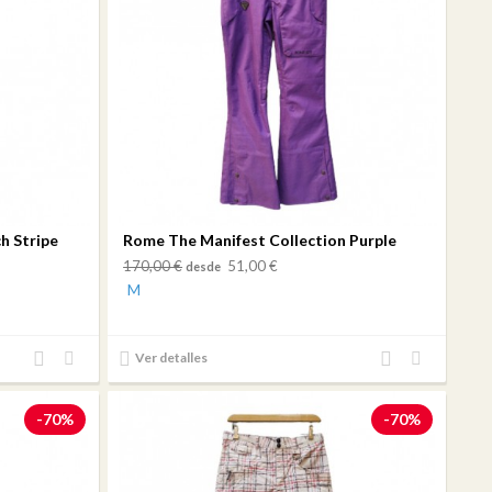
h Stripe
Rome The Manifest Collection Purple
170,00 €
51,00 €
desde
M
Añadir
Añadir
Añadir
Añadir
Ver detalles
al
a mi
al
a mi
comparador
lista
comparador
lista
-70%
-70%
de
de
deseos
deseos