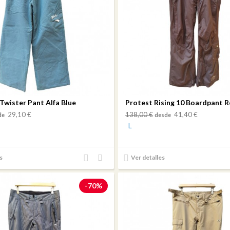
 Twister Pant Alfa Blue
Protest Rising 10 Boardpant 
29,10 €
138,00 €
41,40 €
de
desde
L
Añadir
Añadir
s
Ver detalles
al
a mi
comparador
lista
-70%
de
deseos