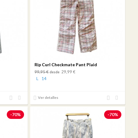
Rip Curl Checkmate Pant Plaid
99,95 €
29,99 €
desde
L
14
Añadir
Añadir
Añadir
Añadir
Ver detalles
al
a mi
al
a mi
comparador
lista
comparador
lista
-70%
-70%
de
de
deseos
deseos