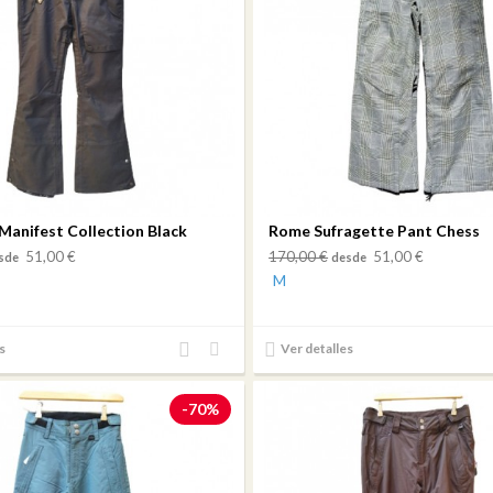
anifest Collection Black
Rome Sufragette Pant Chess
51,00 €
170,00 €
51,00 €
sde
desde
M
Añadir
Añadir
s
Ver detalles
al
a mi
comparador
lista
-70%
de
deseos