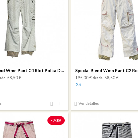
Special Blend Wmn Pant C4 Riot Polka Dots
58,50 €
195,00 €
58,50 €
sde
desde
XS
Añadir
Añadir
s
Ver detalles
al
a mi
comparador
lista
-70%
de
deseos