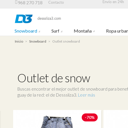
Envío en 24h
968 270 718
Contacto
Snowboard
Surf
Montaña
Ropa urba
Inicio
>
Snowboard
>
Outlet snowboard
Outlet de snow
Buscas encontrar el mejor outlet de snowboard para benefi
guay de la red: el de Desssliza3.
Leer más
-70%