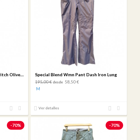
Special Blend Wmn Pant N1 Switch Olive Gray
Special Blend Wmn Pant Dash Iron Lung
195,00 €
58,50 €
desde
M
Añadir
Añadir
Añadir
Añadir
Ver detalles
al
a mi
al
a mi
comparador
lista
comparador
lista
-70%
-70%
de
de
deseos
deseos