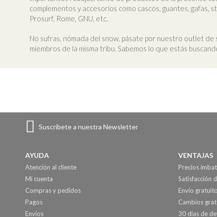
complementos y accesorios como cascos, guantes, gafas, sto
Prosurf, Rome, GNU, etc.
No sufras, nómada del snow, pásate por nuestro outlet de 
miembros de la misma tribu. Sabemos lo que estás buscando
Suscríbete a nuestra Newsletter
AYUDA
VENTAJAS
Atención al cliente
Precios imbat
Mi cuenta
Satisfacción d
Compras y pedidos
Envío gratuit
Pagos
Cambios grat
Envíos
30 días de de