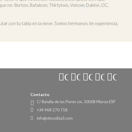
que no: Burton, Bataleon, Thirtytwo, Volcom, Dakine, DC,
tar con tu tabla en la nieve. Somos hermanos de experiencia,
Connect
Connect
Connect
Connec
Conn
with
with
with
with
with
Us
Us
Us
Us
Us
Contacto
C/ Batalla de las Flores s/n, 30008 Murcia ESP
on
on
on
on
on
+34 968 270 718
Instagram
YouTube
Facebook
Twitter
Pinter
info@desssliza3.com