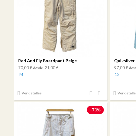
Red And Fly Boardpant Beige
Quiksilver
70,00 €
21,00 €
97,00 €
desde
des
M
12
Añadir
Añadir
Ver detalles
Ver detalle
al
a mi
comparador
lista
-70%
de
deseos