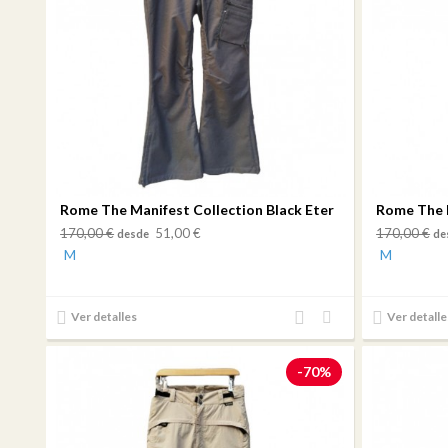
Rome The Manifest Collection Black Eter
Rome The M
170,00 €
51,00 €
170,00 €
desde
de
M
M
Añadir
Añadir
Ver detalles
Ver detalle
al
a mi
comparador
lista
-70%
de
deseos