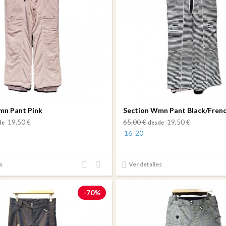
mn Pant Pink
Section Wmn Pant Black/Frenc
19,50 €
65,00 €
19,50 €
de
desde
16
20
Añadir
Añadir
s
Ver detalles
al
a mi
comparador
lista
-70%
de
deseos