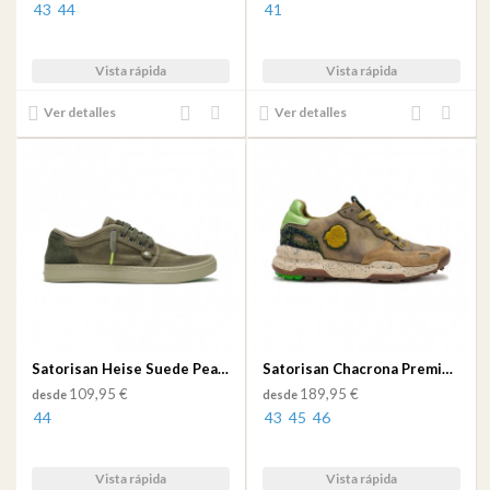
43
44
41
Vista rápida
Vista rápida
Añadir
Añadir
Añadir
Añadir
Ver detalles
Ver detalles
al
a mi
al
a mi
comparador
lista
comparador
lista
de
de
deseos
deseos
Satorisan Heise Suede Peat Green
Satorisan Chacrona Premium Desert M
109,95 €
189,95 €
desde
desde
44
43
45
46
Vista rápida
Vista rápida