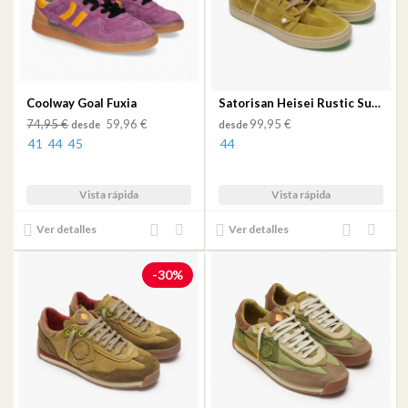
Coolway Goal Fuxia
Satorisan Heisei Rustic Suede Psychadelic Khaki
74,95 €
59,96 €
99,95 €
desde
desde
41
44
45
44
Vista rápida
Vista rápida
Añadir
Añadir
Añadir
Añadir
Ver detalles
Ver detalles
al
a mi
al
a mi
comparador
lista
comparador
lista
-30%
de
de
deseos
deseos