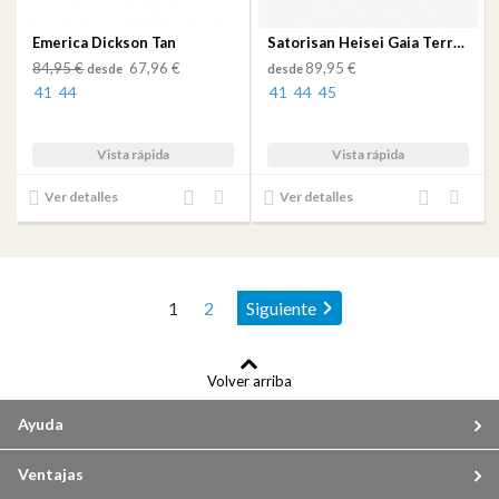
Emerica Dickson Tan
Satorisan Heisei Gaia Terra.2 Lake Water
84,95 €
67,96 €
89,95 €
desde
desde
41
44
41
44
45
Vista rápida
Vista rápida
Añadir
Añadir
Añadir
Añadir
Ver detalles
Ver detalles
al
a mi
al
a mi
comparador
lista
comparador
lista
de
de
deseos
deseos
Page:
1
2
Siguiente
Volver arriba
Ayuda
Ventajas