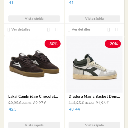
41
41
Vista rápida
Vista rápida
Añadir
Añadir
Añadir
Añadir
Ver detalles
Ver detalles
al
a mi
al
a mi
comparador
lista
comparador
lista
-30%
-20%
de
de
deseos
deseos
Lakai Cambridge Chocolate/Light Blue Uv Suede
Diadora Magic Basket Demi Cut Suede White/Dark Forest
99,95 €
69,97 €
114,95 €
91,96 €
desde
desde
42.5
43
44
Vista rápida
Vista rápida