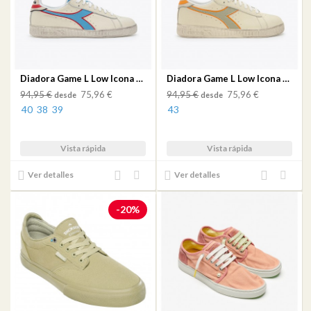
Diadora Game L Low Icona White/Dusk Blue
Diadora Game L Low Icona White/Desert Sage
94,95 €
75,96 €
94,95 €
75,96 €
desde
desde
40
38
39
43
Vista rápida
Vista rápida
Añadir
Añadir
Añadir
Añadir
Ver detalles
Ver detalles
al
a mi
al
a mi
comparador
lista
comparador
lista
-20%
de
de
deseos
deseos