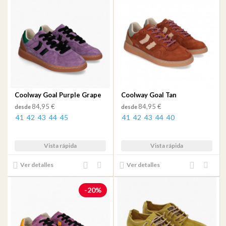
de
de
deseos
deseos
Coolway Goal Purple Grape
Coolway Goal Tan
84,95 €
84,95 €
desde
desde
41
42
43
44
45
41
42
43
44
40
Vista rápida
Vista rápida
Añadir
Añadir
Añadir
Añadir
Ver detalles
Ver detalles
al
a mi
al
a mi
comparador
lista
comparador
lista
-20%
de
de
deseos
deseos