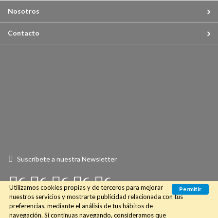
Nosotros
Contacto
Suscríbete a nuestra Newsletter
Connect
Connect
Connect
Connect
Connect
Utilizamos cookies propias y de terceros para mejorar
Permitir
with
with
with
with
with
nuestros servicios y mostrarte publicidad relacionada con tus
preferencias, mediante el análisis de tus hábitos de
Us
Us
Us
Us
Us
navegación. Si continuas navegando, consideramos que