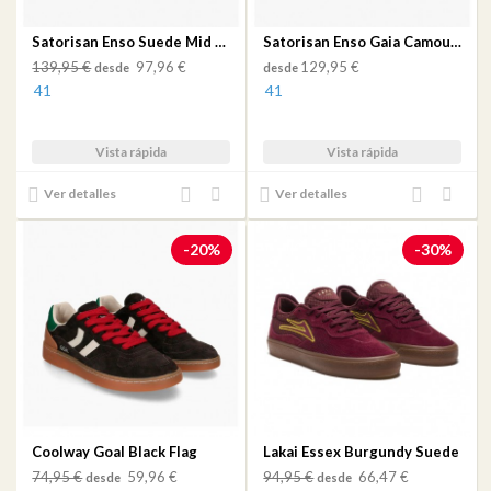
Satorisan Enso Suede Mid Brown
Satorisan Enso Gaia Camouflage Moss
139,95 €
97,96 €
129,95 €
desde
desde
41
41
Vista rápida
Vista rápida
Añadir
Añadir
Añadir
Añadir
Ver detalles
Ver detalles
al
a mi
al
a mi
comparador
lista
comparador
lista
-20%
-30%
de
de
deseos
deseos
Coolway Goal Black Flag
Lakai Essex Burgundy Suede
74,95 €
59,96 €
94,95 €
66,47 €
desde
desde