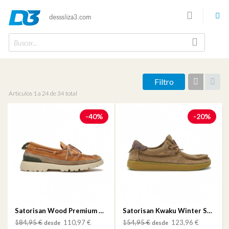
Buscar...
Filtro
Vista
Vist
artículos
desc
Artículos 1 a 24 de 34 total
-40%
-20%
Satorisan Wood Premium Duck
Satorisan Kwaku Winter Suede Faded Chesnut
184,95 €
110,97 €
154,95 €
123,96 €
desde
desde