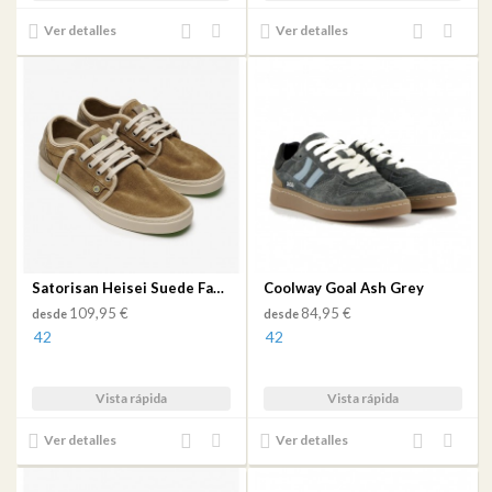
Añadir
Añadir
Añadir
Añadir
Ver detalles
Ver detalles
al
a mi
al
a mi
comparador
lista
comparador
lista
de
de
deseos
deseos
Satorisan Heisei Suede Faded Chesnut
Coolway Goal Ash Grey
109,95 €
84,95 €
desde
desde
42
42
Vista rápida
Vista rápida
Añadir
Añadir
Añadir
Añadir
Ver detalles
Ver detalles
al
a mi
al
a mi
comparador
lista
comparador
lista