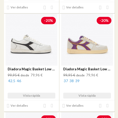
Añadir
Añadir
Añadir
Añadir
Ver detalles
Ver detalles
al
a mi
al
a mi
comparador
lista
comparador
lista
-20%
-20%
de
de
deseos
deseos
Diadora Magic Basket Low Icona White/White/Black
Diadora Magic Basket Low Suede White/Deep Lavander Viole
99,95 €
79,96 €
99,95 €
79,96 €
desde
desde
42.5
46
37
38
39
Vista rápida
Vista rápida
Añadir
Añadir
Añadir
Añadir
Ver detalles
Ver detalles
al
a mi
al
a mi
comparador
lista
comparador
lista