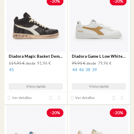
-20%
-20%
de
de
deseos
deseos
Diadora Magic Basket Demi Stained Black/Black/Black
Diadora Game L Low White/Iced Coffee
114,95 €
91,96 €
99,95 €
79,96 €
desde
desde
45
44
46
38
39
Vista rápida
Vista rápida
Añadir
Añadir
Añadir
Añadir
Ver detalles
Ver detalles
al
a mi
al
a mi
comparador
lista
comparador
lista
-20%
-20%
de
de
deseos
deseos