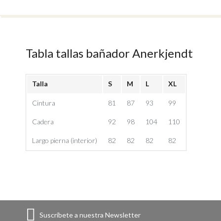
Tabla tallas bañador Anerkjendt
Talla
S
M
L
XL
Cintura
81
87
93
99
Cadera
92
98
104
110
Largo pierna (interior)
82
82
82
82
Suscríbete a nuestra Newsletter