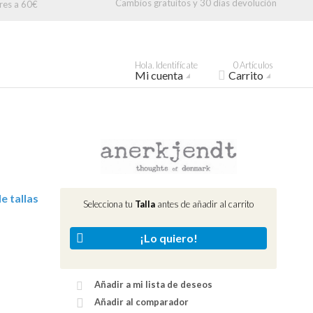
Cambios gratuitos y 30 días devolución
res a 60€
Hola. Identifícate
0 Artículos
Mi cuenta
Carrito
e tallas
Selecciona tu
Talla
antes de añadir al carrito
¡Lo quiero!
Añadir a mi lista de deseos
Añadir al comparador