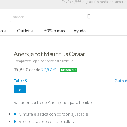
Envío 4,95€ o gratuíto pedidos superio
Buscar...
na
Outlet
50% o más
Ayuda
Anerkjendt Mauritius Caviar
Comparte tu opinión sobre este artículo
39,95 €
27,97 €
desde
-30%
Guía d
Talla:
S
S
Bañador corto de Anerkjendt para hombre:
Cintura elástica con cordón ajustable
Bolsillo trasero con cremallera