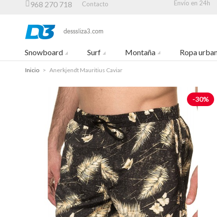
Envío en 24h
968 270 718
Contacto
Snowboard
Surf
Montaña
Ropa urba
Inicio
>
Anerkjendt Mauritius Caviar
-30%