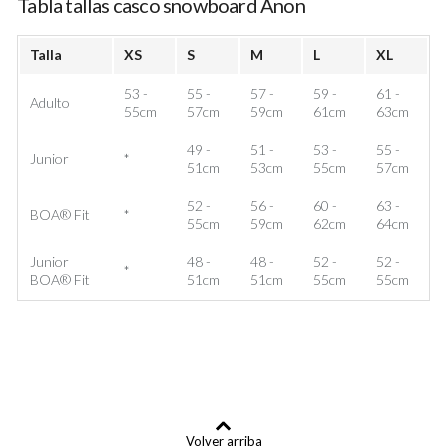
Tabla tallas casco snowboard Anon
Talla
XS
S
M
L
XL
53 -
55 -
57 -
59 -
61 -
Adulto
55cm
57cm
59cm
61cm
63cm
49 -
51 -
53 -
55 -
Junior
*
51cm
53cm
55cm
57cm
52 -
56 -
60 -
63 -
BOA® Fit
*
55cm
59cm
62cm
64cm
Junior
48 -
48 -
52 -
52 -
*
BOA® Fit
51cm
51cm
55cm
55cm
Volver arriba