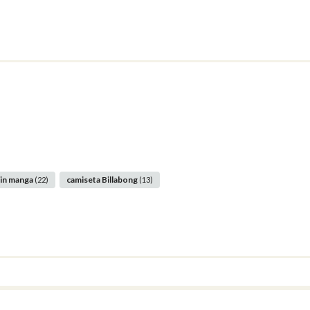
sin manga
camiseta Billabong
(22)
(13)