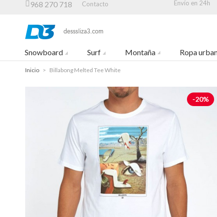
Envío en 24h
968 270 718
Contacto
Snowboard
Surf
Montaña
Ropa urba
Inicio
>
Billabong Melted Tee White
-20%