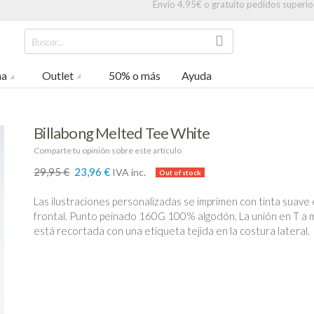
Envío 4,95€ o gratuíto pedidos superio
Buscar...
na
Outlet
50% o más
Ayuda
Billabong Melted Tee White
Comparte tu opinión sobre este artículo
29,95 €
23,96 €
IVA inc.
-20%
Las ilustraciones personalizadas se imprimen con tinta suave 
frontal. Punto peinado 160G 100% algodón. La unión en T a
está recortada con una etiqueta tejida en la costura lateral.