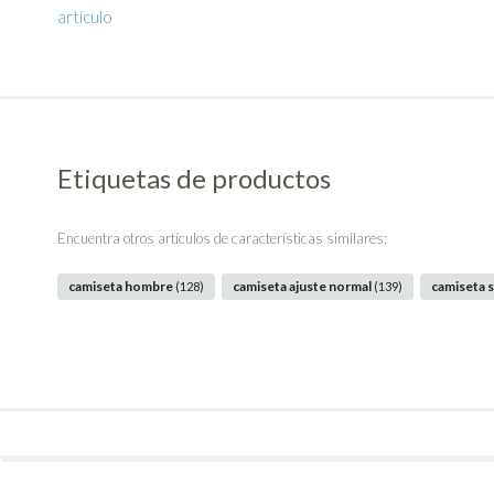
artículo
Etiquetas de productos
Encuentra otros artículos de características similares:
camiseta hombre
camiseta ajuste normal
camiseta 
(128)
(139)