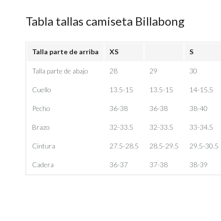
Tabla tallas camiseta Billabong
Talla parte de arriba
XS
S
Talla parte de abajo
28
29
30
Cuello
13.5-15
13.5-15
14-15.5
Pecho
36-38
36-38
38-40
Brazo
32-33.5
32-33.5
33-34.5
Cintura
27.5-28.5
28.5-29.5
29.5-30.5
Cadera
36-37
37-38
38-39