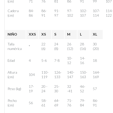
(cm)
71
76
81
86
91
99
107
Cadera
84-
86-
91-
97-
102-
107-
114
(cm)
86
91
97
102
107
114
122
NIÑO
XXS
XS
S
M
L
XL
Talla
22
24
26
28
30
*
numérica
(6)
(8)
(12)
(16)
(20)
10-
14-
Edad
4
5-6
7-8
18
12
16
Altura
110-
126-
140-
150-
164-
104
(cm)
119
133
147
163
169
17-
20 -
25-
32
46-
Peso (kg)
57
19
24
30
-41
52
Pecho
58-
64-
71-
79-
86-
56
(cm)
61
69
76
84
91