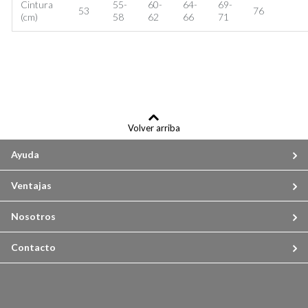
Cintura
55-
60-
64-
69-
53
76
(cm)
58
62
66
71
Volver arriba
Ayuda
Ventajas
Nosotros
Contacto