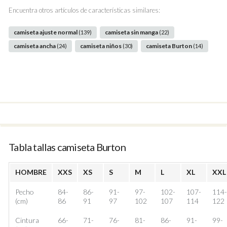
Encuentra otros artículos de características similares:
camiseta ajuste normal
camiseta sin manga
(139)
(22)
camiseta ancha
camiseta niños
camiseta Burton
(24)
(30)
(14)
Tabla tallas camiseta Burton
HOMBRE
XXS
XS
S
M
L
XL
XXL
Pecho
84-
86-
91-
97-
102-
107-
114
(cm)
86
91
97
102
107
114
122
Cintura
66-
71-
76-
81-
86-
91-
99-