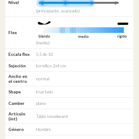
Nivel
(principiante, avanzado)
Flex
(medio)
Escala flex
5,5 de 10
Sujeción
tornillos 2x4 cm
Ancho en
normal
el centro
Shape
true twin
Camber
plano
Artículo
Tabla snowboard
(int)
Género
Hombre