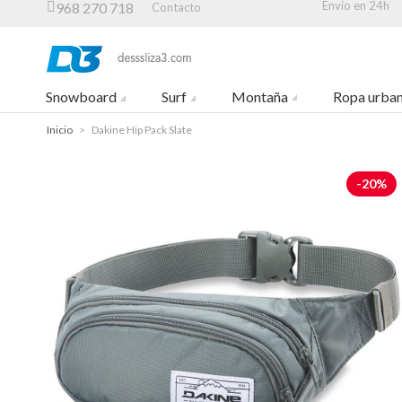
Envío en 24h
968 270 718
Contacto
Snowboard
Surf
Montaña
Ropa urba
Inicio
>
Dakine Hip Pack Slate
-20%