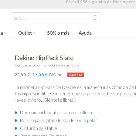
Envío 4,95€ o gratuíto pedidos superio
Buscar...
na
Outlet
50% o más
Ayuda
Dakine Hip Pack Slate
Comparte tu opinión sobre este artículo
21,95 €
17,56 €
IVA inc.
-20%
La riñonera Hip Pack de Dakine es la manera más cómoda de l
tus imprescindibles sin tener que cargar con el bolso: gafas, m
llaves, dinero... Siéntete libre!!!
Dos compartimentos con cremallera
Bolsillo para gafas de sol de forro polar
Cinturón ajustable
Panel trasero Dri-mesh