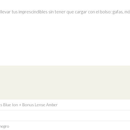
ar tus imprescindibles sin tener que cargar con el bolso: gafas, móvil,
ns Blue Ion + Bonus Lense Amber
 negro