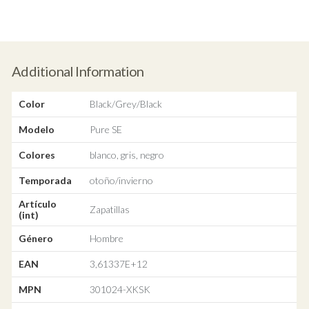
Additional Information
Color
Black/Grey/Black
Modelo
Pure SE
Colores
blanco, gris, negro
Temporada
otoño/invierno
Artículo
Zapatillas
(int)
Género
Hombre
EAN
3,61337E+12
MPN
301024-XKSK