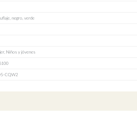
flaje, negro, verde
er, Niños y jóvenes
6100
05-CQW2