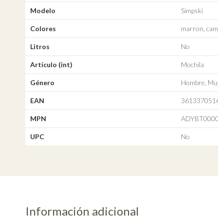
Modelo
Simpski
Colores
marron, camu
Litros
No
Artículo (int)
Mochila
Género
Hombre, Muj
EAN
361337051
MPN
ADYBT000
UPC
No
Información adicional