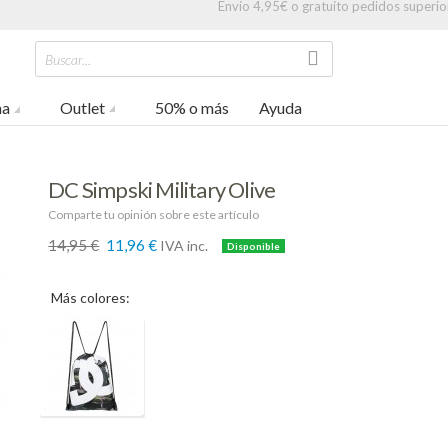
Envío 4,95€ o gratuíto pedidos superio
Buscar...
na
Outlet
50% o más
Ayuda
DC Simpski Military Olive
Comparte tu opinión sobre este artículo
14,95 €
11,96 €
IVA inc.
20%
Más colores: