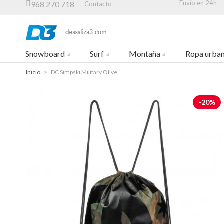
Envío en 24h
968 270 718
Contacto
Snowboard
Surf
Montaña
Ropa urba
Inicio
>
DC Simpski Military Olive
-20%
-