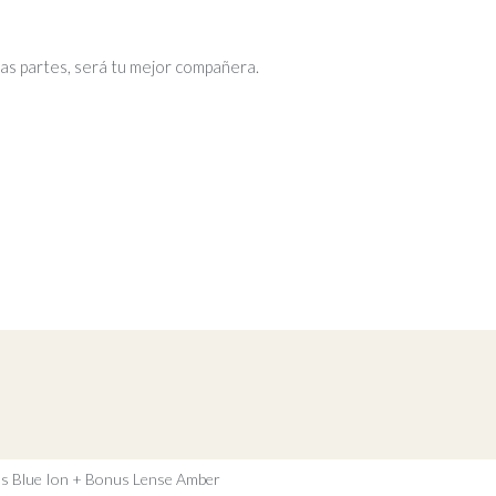
odas partes, será tu mejor compañera.
a
ns Blue Ion + Bonus Lense Amber