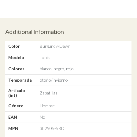
Additional Information
Color
Burgundy/Dawn
Modelo
Tonik
Colores
blanco, negro, rojo
Temporada
otoño/invierno
Artículo
Zapatillas
(int)
Género
Hombre
EAN
No
MPN
302905-5BD