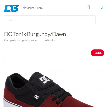
Buscar...
DC Tonik Burgundy/Dawn
Comparte tu opinión sobre este artículo
-30%