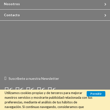
Nosotros
Contacto
Suscríbete a nuestra Newsletter
Connect
Connect
Connect
Connect
Connect
Utilizamos cookies propias y de terceros para mejorar
Permitir
with
with
with
with
with
nuestros servicios y mostrarte publicidad relacionada con tus
preferencias, mediante el análisis de tus hábitos de
Us
Us
Us
Us
Us
navegación. Si continuas navegando, consideramos que