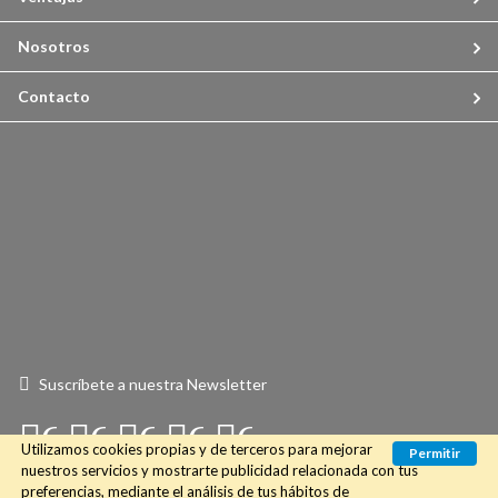
Nosotros
Contacto
Suscríbete a nuestra Newsletter
Connect
Connect
Connect
Connect
Connect
Utilizamos cookies propias y de terceros para mejorar
Permitir
with
with
with
with
with
nuestros servicios y mostrarte publicidad relacionada con tus
preferencias, mediante el análisis de tus hábitos de