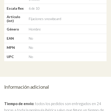
Escala flex
6 de 10
Artículo
Fijaciones snowboard
(int)
Género
Hombre
EAN
No
MPN
No
UPC
No
Información adicional
Tiempo de envío:
todos los pedidos son entregados en 24
horas a toda la península ibérica salvo que figure un tiempo de