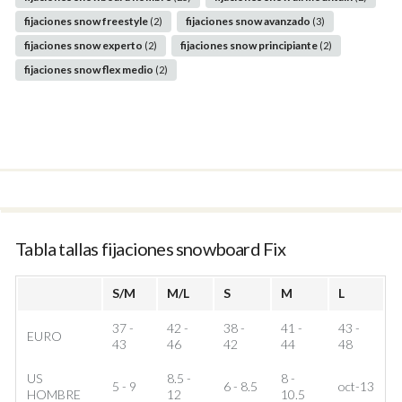
fijaciones snow freestyle
fijaciones snow avanzado
(2)
(3)
fijaciones snow experto
fijaciones snow principiante
(2)
(2)
fijaciones snow flex medio
(2)
Tabla tallas fijaciones snowboard Fix
S/M
M/L
S
M
L
37 -
42 -
38 -
41 -
43 -
EURO
43
46
42
44
48
US
8.5 -
8 -
5 - 9
6 - 8.5
oct-13
HOMBRE
12
10.5