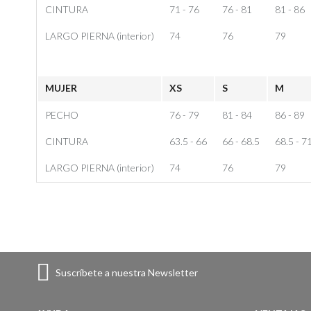
CINTURA
71 - 76
76 - 81
81 - 86
LARGO PIERNA (interior)
74
76
79
MUJER
XS
S
M
PECHO
76 - 79
81 - 84
86 - 89
CINTURA
63.5 - 66
66 - 68.5
68.5 - 7
LARGO PIERNA (interior)
74
76
79
Suscríbete a nuestra Newsletter