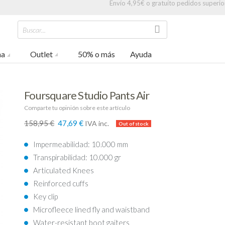
Envío 4,95€ o gratuíto pedidos superio
Buscar...
na
Outlet
50% o más
Ayuda
Foursquare Studio Pants Air
Comparte tu opinión sobre este artículo
158,95 €
47,69 €
IVA inc.
70%
Impermeabilidad: 10.000 mm
Transpirabilidad: 10.000 gr
Articulated Knees
Reinforced cuffs
Key clip
Microfleece lined fly and waistband
Water-resistant boot gaiters