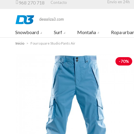
Envío en 24h
968 270 718
Contacto
Snowboard
Surf
Montaña
Ropa urba
Inicio
>
Foursquare Studio Pants Air
-70%
-