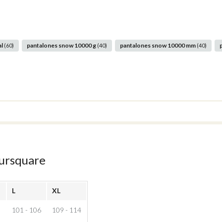
al
pantalones snow 10000 g
pantalones snow 10000 mm
(60)
(40)
(40)
oursquare
L
XL
101 - 106
109 - 114