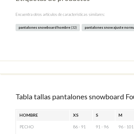
Encuentra otros artículos de características similares:
pantalones snowboard hombre
pantalones snow ajuste norm
(32)
Tabla tallas pantalones snowboard F
HOMBRE
XS
S
M
PECHO
86 - 91
91 - 96
96 - 101