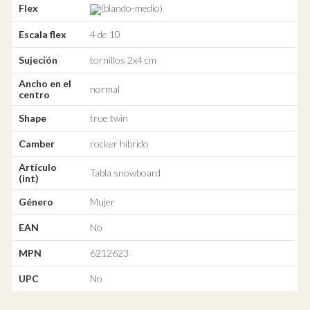
Flex
(blando-medio)
Escala flex
4 de 10
Sujeción
tornillos 2x4 cm
Ancho en el
normal
centro
Shape
true twin
Camber
rocker híbrido
Artículo
Tabla snowboard
(int)
Género
Mujer
EAN
No
MPN
6212623
UPC
No