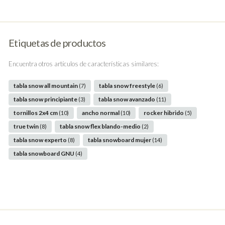
Etiquetas de productos
Encuentra otros artículos de características similares:
tabla snow all mountain
tabla snow freestyle
(7)
(6)
tabla snow principiante
tabla snow avanzado
(3)
(11)
tornillos 2x4 cm
ancho normal
rocker hibrido
(10)
(10)
(5)
true twin
tabla snow flex blando-medio
(8)
(2)
tabla snow experto
tabla snowboard mujer
(8)
(14)
tabla snowboard GNU
(4)