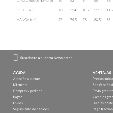
LARGO (desde hombro)
80
82
84
86
88
PECHO (cm)
100
104
108
112
118
MANGA (cm)
73
75.5
78
80.5
83
Suscríbete a nuestra Newsletter
AYUDA
VENTAJAS
Atención al cliente
Precios imbat
Mi cuenta
Satisfacción d
Compras y pedidos
Envío gratuit
Pagos
Cambios grat
Envíos
30 días de de
Seguimiento de pedidos
Pago fraccio