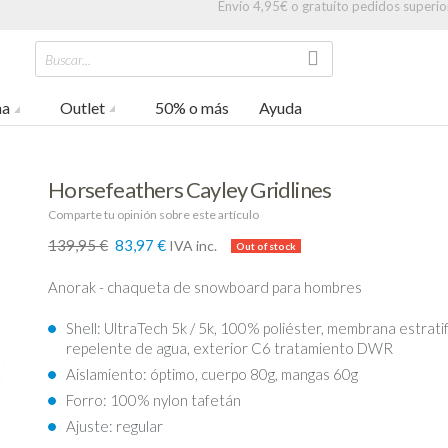
Envío 4,95€ o gratuíto pedidos superio
Buscar...
na
Outlet
50% o más
Ayuda
Horsefeathers Cayley Gridlines
Comparte tu opinión sobre este artículo
139,95 €
83,97 €
IVA inc.
-40%
Anorak - chaqueta de snowboard para hombres
Shell: UltraTech 5k / 5k, 100% poliéster, membrana estrati
repelente de agua, exterior C6 tratamiento DWR
Aislamiento: óptimo, cuerpo 80g, mangas 60g
Forro: 100% nylon tafetán
Ajuste: regular