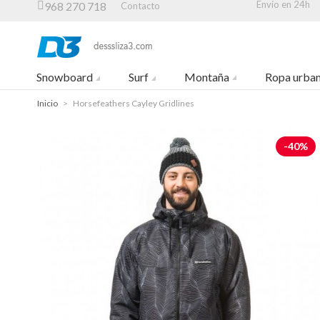
Envío en 24h
968 270 718
Contacto
Snowboard
Surf
Montaña
Ropa urba
Inicio
>
Horsefeathers Cayley Gridlines
-40%