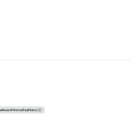
owboard Horsefeathers
(1)