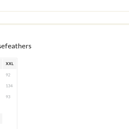
sefeathers
XXL
92
134
93