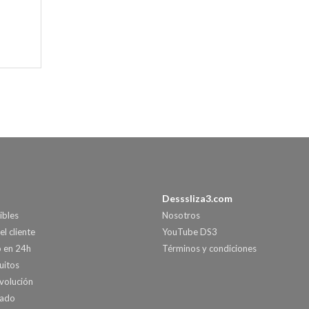
Desssliza3.com
ibles
Nosotros
el cliente
YouTube DS3
o en 24h
Términos y condiciones
uitos
volución
nado