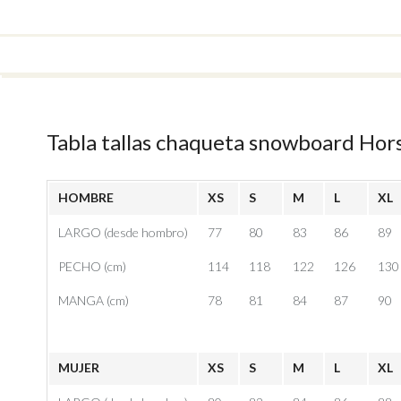
Tabla tallas chaqueta snowboard Hor
HOMBRE
XS
S
M
L
XL
LARGO (desde hombro)
77
80
83
86
89
PECHO (cm)
114
118
122
126
130
MANGA (cm)
78
81
84
87
90
MUJER
XS
S
M
L
XL