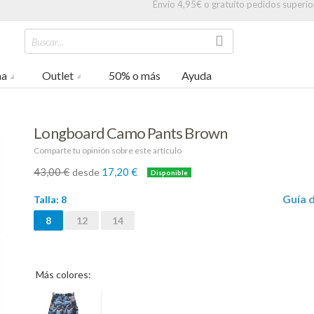
Envío 4,95€ o gratuíto pedidos superio
Buscar...
na
Outlet
50% o más
Ayuda
Longboard Camo Pants Brown
Comparte tu opinión sobre este artículo
43,00 €
17,20 €
desde
-60%
Guía d
Talla:
8
8
12
14
Más colores: