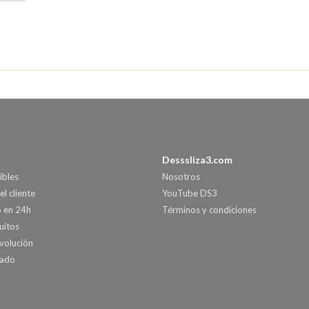
Desssliza3.com
ibles
Nosotros
el cliente
YouTube DS3
o en 24h
Términos y condiciones
uitos
volución
nado