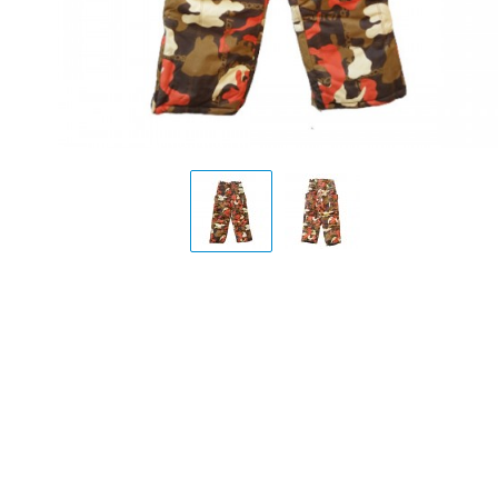
Display
Display
Gallery
Gallery
Item
Item
1
2