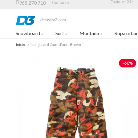
Envío en 24h
968 270 718
Contacto
Snowboard
Surf
Montaña
Ropa urba
Inicio
>
Longboard Camo Pants Brown
-60%