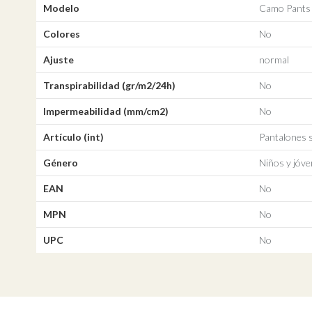
Modelo
Camo Pants
Colores
No
Ajuste
normal
Transpirabilidad (gr/m2/24h)
No
Impermeabilidad (mm/cm2)
No
Artículo (int)
Pantalones
Género
Niños y jóv
EAN
No
MPN
No
UPC
No