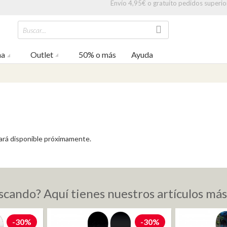
Envío 4,95€ o gratuíto pedidos superio
Buscar...
na
Outlet
50% o más
Ayuda
tará disponible próximamente.
scando? Aquí tienes nuestros artículos má
-30%
-30%