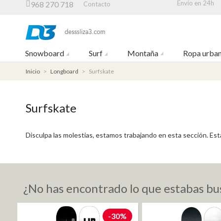
Envío en 24h
968 270 718
Contacto
Snowboard
Surf
Montaña
Ropa urba
Inicio
>
Longboard
>
Surfskate
Surfskate
Disculpa las molestias, estamos trabajando en esta sección. Es
¿No has encontrado lo que estabas bu
-30%