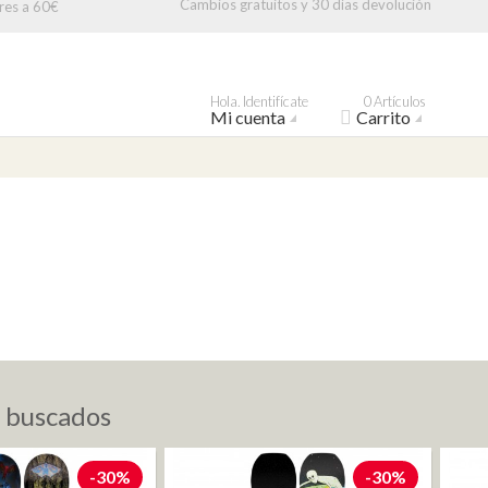
Cambios gratuitos y 30 días devolución
res a 60€
Hola. Identifícate
0 Artículos
Mi cuenta
Carrito
s buscados
-30%
-30%