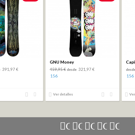
GNU Money
Capi
391,97 €
459,95 €
321,97 €
e
desde
desd
156
156
Añadir
Añadir
Añadir
Añadir
Ver detalles
Ver
al
a la
al
a la
comparador
lista
comparador
lista
de
de
deseos
deseos
Connect
Connect
Connect
Connec
Conn