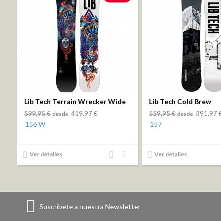
Lib Tech Terrain Wrecker Wide
Lib Tech Cold Brew
599,95 €
419,97 €
559,95 €
391,97 
desde
desde
156 W
157
Añadir
Añadir
Ver detalles
Ver detalles
al
a la
comparador
lista
de
deseos
Suscríbete a nuestra Newsletter