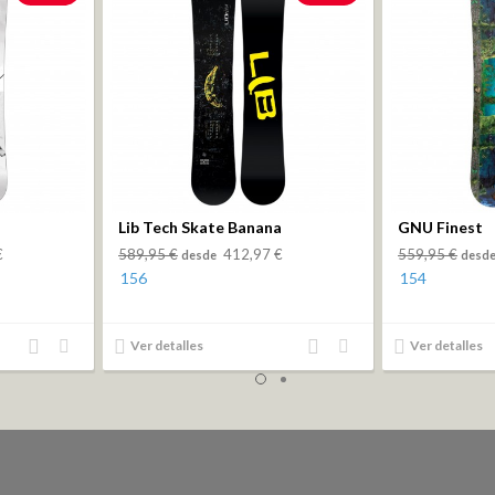
Lib Tech Skate Banana
GNU Finest
€
589,95 €
412,97 €
559,95 €
desde
desd
156
154
Añadir
Añadir
Añadir
Añadir
Ver detalles
Ver detalles
al
a la
al
a la
comparador
lista
comparador
lista
de
de
deseos
deseos