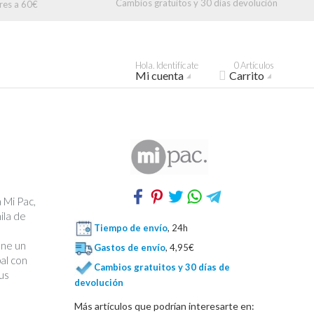
Cambios gratuitos y 30 días devolución
res a 60€
Hola. Identifícate
0 Artículos
Mi cuenta
Carrito
 Mi Pac,
ila de
Tiempo de envío
, 24h
ene un
Gastos de envío
, 4,95€
pal con
Cambios gratuitos y 30 días de
us
devolución
Más artículos que podrían interesarte en: