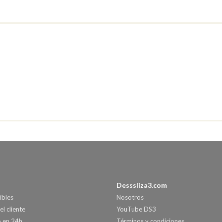
Desssliza3.com
ibles
Nosotros
el cliente
YouTube DS3
o en 24h
Términos y condiciones