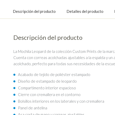
1
2
3
4
5
Descripción del producto
Detalles del producto
Descripción del producto
La Mochila Leopard de la colección Custom Prints de la marc
Cuenta con correas acolchadas ajustables a la espalda y un a
acolchado, perfecto para todas sus necesidades de la escuel
Acabado de tejido de poliéster estampado
Diseño de estampado de leopardo
Compartimento interior espacioso
Cierre con cremallera en el contorno
Bolsillos interiores en los laterales y con cremallera
Panel de antelina
Asa corta de mano y correas ajustables