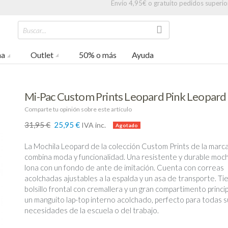
Envío 4,95€ o gratuíto pedidos superio
Buscar...
na
Outlet
50% o más
Ayuda
Mi-Pac Custom Prints Leopard Pink Leopard
Comparte tu opinión sobre este artículo
31,95 €
25,95 €
IVA inc.
-19%
La Mochila Leopard de la colección Custom Prints de la marca
combina moda y funcionalidad. Una resistente y durable moch
lona con un fondo de ante de imitación. Cuenta con correas
acolchadas ajustables a la espalda y un asa de transporte. Ti
bolsillo frontal con cremallera y un gran compartimento princi
un manguito lap-top interno acolchado, perfecto para todas s
necesidades de la escuela o del trabajo.