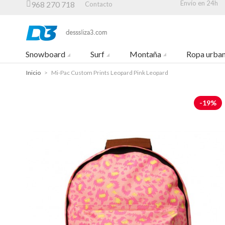
Envío en 24h
968 270 718
Contacto
Snowboard
Surf
Montaña
Ropa urba
Inicio
>
Mi-Pac Custom Prints Leopard Pink Leopard
-19%