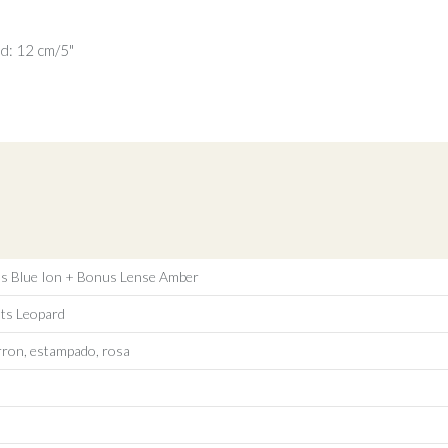
ad: 12 cm/5"
ns Blue Ion + Bonus Lense Amber
ts Leopard
rron, estampado, rosa