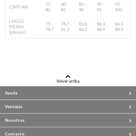
75 -
80 -
85 -
90 -
95 -
CINTURA
80
85
90
95
100
LARGO
75 -
78.7 -
83.8 -
86.3 -
86.3 -
PIERNA
78.7
81.3
86.3
88.9
88.9
(interior)
Volver arriba
Ayuda
Ventajas
Nosotros
Contacto