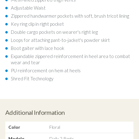
Adjustable Waist
Zippered handwarmer pockets with soft, brush tricot lining
Key ring clip in right pocket
Double cargo pockets on wearer's right leg
Loops for attaching pant-to-jacket's powder skirt
Boot gaiter with lace hook
Expandable zippered reinforcement in heel area to combat
wear and tear
PU reinforcement on hem at heels
Shred Fit Technology
Additional Information
Color
Floral
Modelo
Daily 2 Pants