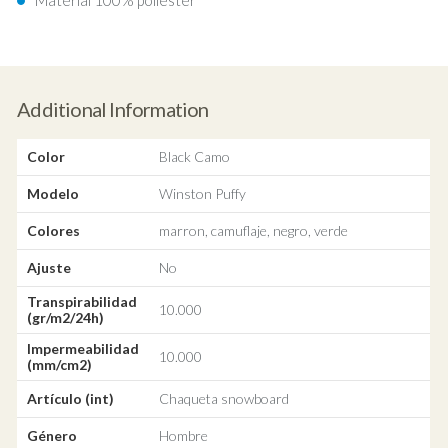
Material 100% poliéster
Additional Information
Color
Black Camo
Modelo
Winston Puffy
Colores
marron, camuflaje, negro, verde
Ajuste
No
Transpirabilidad
10.000
(gr/m2/24h)
Impermeabilidad
10.000
(mm/cm2)
Artículo (int)
Chaqueta snowboard
Género
Hombre