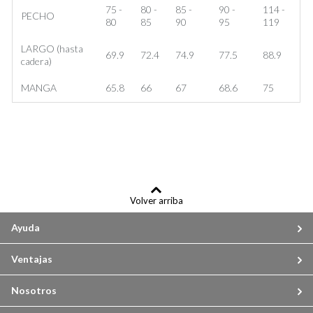
75 -
80 -
85 -
90 -
114 -
PECHO
80
85
90
95
119
LARGO (hasta
69.9
72.4
74.9
77.5
88.9
cadera)
MANGA
65.8
66
67
68.6
75
Volver arriba
Ayuda
Ventajas
Nosotros