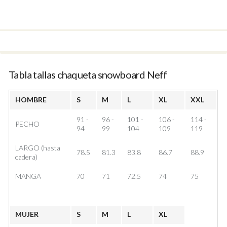
Tabla tallas chaqueta snowboard Neff
HOMBRE
S
M
L
XL
XXL
91 -
96 -
101 -
106 -
114 -
PECHO
94
99
104
109
119
LARGO (hasta
78.5
81.3
83.8
86.7
88.9
cadera)
MANGA
70
71
72.5
74
75
MUJER
S
M
L
XL