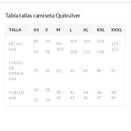
Tabla tallas camiseta Quiksilver
TALLA
XS
S
M
L
XL
XXL
XXXL
89
94
104
109
114
PECHO
99 -
119 -
-
-
-
-
-
(cm)
103
123
93
98
108
113
118
LARGO
DE
79
81
83
85
87
89
91
MANGA
(cm)
36
38
CUELLO
40 -
42 -
44 -
46 -
48 -
-
-
(cm)
41
43
45
47
49
37
39