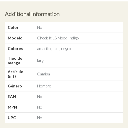
Additional Information
Color
No
Modelo
Check It LS Mood Indigo
Colores
amarillo, azul, negro
Tipo de
larga
manga
Artículo
Camisa
(int)
Género
Hombre
EAN
No
MPN
No
UPC
No