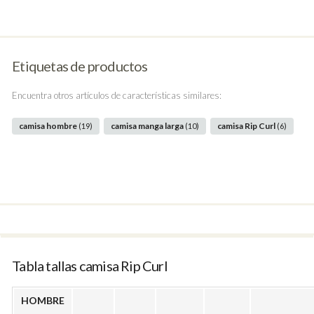
Etiquetas de productos
Encuentra otros artículos de características similares:
camisa hombre
camisa manga larga
camisa Rip Curl
(19)
(10)
(6)
Tabla tallas camisa Rip Curl
HOMBRE