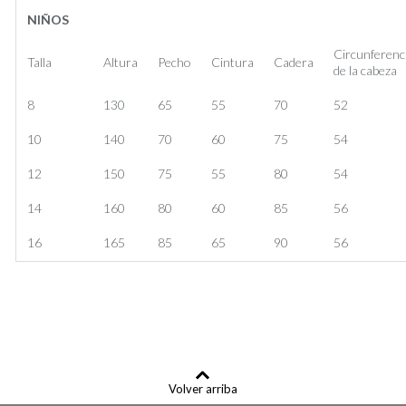
NIÑOS
Circunferenc
Talla
Altura
Pecho
Cintura
Cadera
de la cabeza
8
130
65
55
70
52
10
140
70
60
75
54
12
150
75
55
80
54
14
160
80
60
85
56
16
165
85
65
90
56
Volver arriba