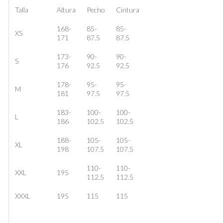
Talla
Altura
Pecho
Cintura
168-
85-
85-
XS
171
87.5
87.5
173-
90-
90-
S
176
92.5
92.5
178-
95-
95-
M
181
97.5
97.5
183-
100-
100-
L
186
102.5
102.5
188-
105-
105-
XL
198
107.5
107.5
110-
110-
XXL
195
112.5
112.5
XXXL
195
115
115