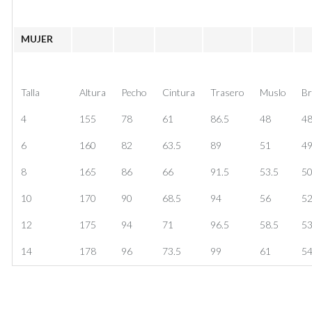
MUJER
Talla
Altura
Pecho
Cintura
Trasero
Muslo
Br
4
155
78
61
86.5
48
48
6
160
82
63.5
89
51
49
8
165
86
66
91.5
53.5
50
10
170
90
68.5
94
56
5
12
175
94
71
96.5
58.5
53
14
178
96
73.5
99
61
54