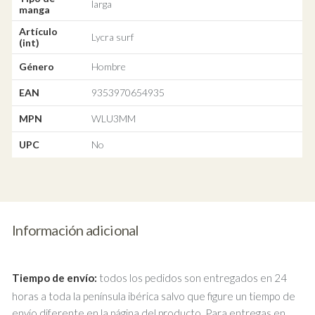
larga
manga
Artículo
Lycra surf
(int)
Género
Hombre
EAN
9353970654935
MPN
WLU3MM
UPC
No
Información adicional
Tiempo de envío:
todos los pedidos son entregados en 24
horas a toda la península ibérica salvo que figure un tiempo de
envío diferente en la página del producto. Para entregas en