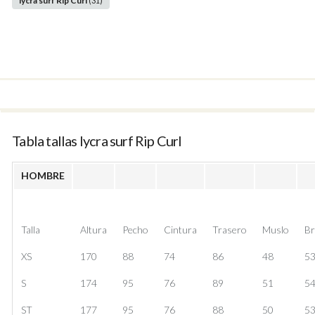
lycra surf Rip Curl
(31)
Tabla tallas lycra surf Rip Curl
HOMBRE
Talla
Altura
Pecho
Cintura
Trasero
Muslo
Br
XS
170
88
74
86
48
5
S
174
95
76
89
51
5
ST
177
95
76
88
50
5