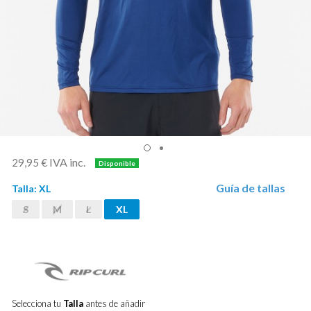
IVA inc.
29,95 €
Guía de tallas
Talla:
XL
S
M
L
XL
Selecciona tu
Talla
antes de añadir