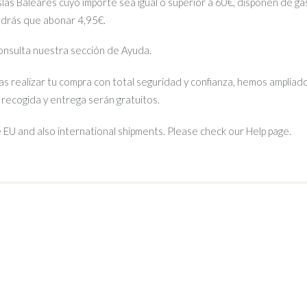
islas Baleares cuyo importe sea igual o superior a 60€, disponen de gas
ndrás que abonar 4,95€.
 consulta nuestra sección de Ayuda.
s realizar tu compra con total seguridad y confianza, hemos ampliado
e recogida y entrega serán gratuitos.
EU and also international shipments. Please check our Help page.