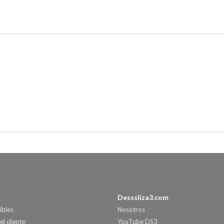
Desssliza3.com
ibles
Nosotros
el cliente
YouTube DS3