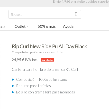
Envío 4,95€ o gratuíto pedidos superio
Buscar...
na
Outlet
50% o más
Ayuda
Rip Curl New Ride Pu All Day Black
Comparte tu opinión sobre este artículo
IVA inc.
24,95 €
Cartera para hombre de la marca Rip Curl
Composición: 100% poiluretano
Ranuras para tarjetas
Bolsillo con cremallera para monedas