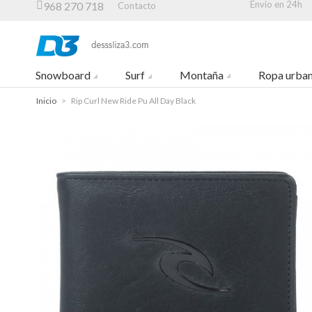
Envío en 24h
968 270 718
Contacto
Snowboard
Surf
Montaña
Ropa urba
Inicio
>
Rip Curl New Ride Pu All Day Black