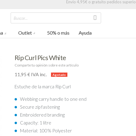
Envío 4,95€ o gratuíto pedidos superio
Buscar...
na
Outlet
50% o más
Ayuda
Rip Curl Pics White
Comparte tu opinión sobre este artículo
IVA inc.
11,95 €
Estuche de la marca Rip Curl
Webbing carry handle to one end
Secure zip fastening
Embroidered branding
Capacity: 1 litre
Material: 100% Polyester