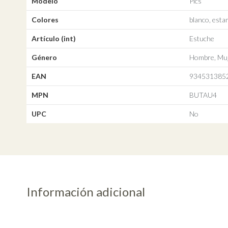
Modelo
Pics
Colores
blanco, esta
Artículo (int)
Estuche
Género
Hombre, Muj
EAN
934531385
MPN
BUTAU4
UPC
No
Información adicional