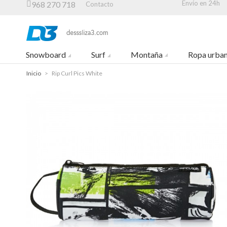
Envío en 24h
968 270 718
Contacto
Snowboard
Surf
Montaña
Ropa urba
Inicio
>
Rip Curl Pics White