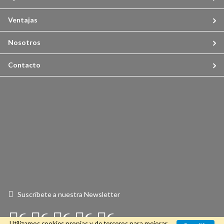
Ventajas
Nosotros
Contacto
Suscríbete a nuestra Newsletter
Connect
Connect
Connect
Connect
Connect
Utilizamos cookies propias y de terceros para mejorar