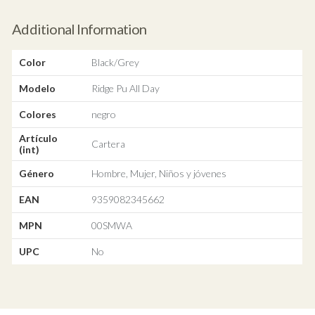
Additional Information
Color
Black/Grey
Modelo
Ridge Pu All Day
Colores
negro
Artículo
Cartera
(int)
Género
Hombre, Mujer, Niños y jóvenes
EAN
9359082345662
MPN
00SMWA
UPC
No