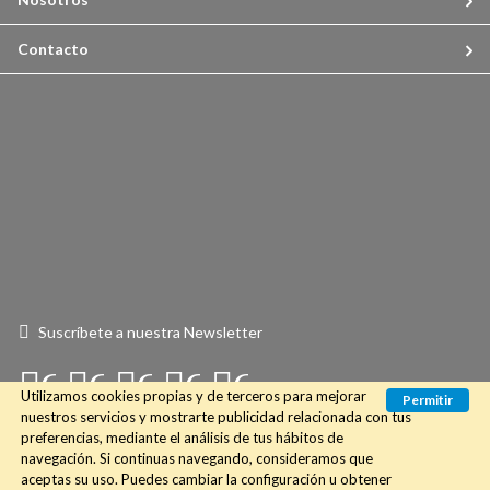
Contacto
Suscríbete a nuestra Newsletter
Connect
Connect
Connect
Connect
Connect
Utilizamos cookies propias y de terceros para mejorar
Permitir
with
with
with
with
with
nuestros servicios y mostrarte publicidad relacionada con tus
preferencias, mediante el análisis de tus hábitos de
Us
Us
Us
Us
Us
navegación. Si continuas navegando, consideramos que
aceptas su uso. Puedes cambiar la configuración u obtener