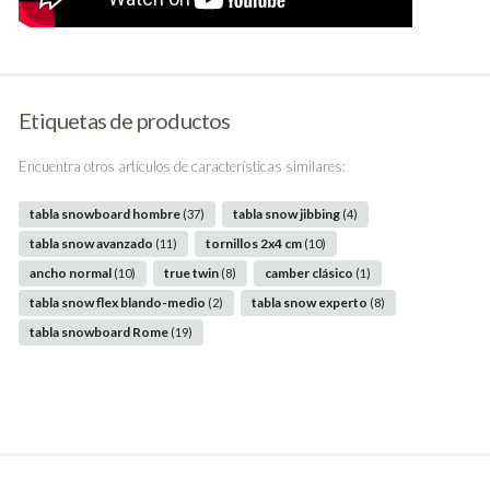
Etiquetas de productos
Encuentra otros artículos de características similares:
tabla snowboard hombre
tabla snow jibbing
(37)
(4)
tabla snow avanzado
tornillos 2x4 cm
(11)
(10)
ancho normal
true twin
camber clásico
(10)
(8)
(1)
tabla snow flex blando-medio
tabla snow experto
(2)
(8)
tabla snowboard Rome
(19)