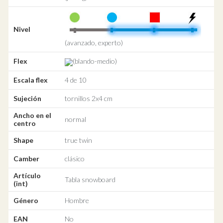
Nivel
(avanzado, experto)
Flex
(blando-medio)
Escala flex
4 de 10
Sujeción
tornillos 2x4 cm
Ancho en el
normal
centro
Shape
true twin
Camber
clásico
Artículo
Tabla snowboard
(int)
Género
Hombre
EAN
No