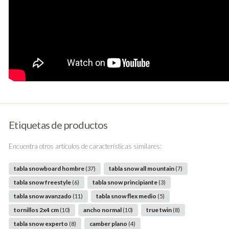
Etiquetas de productos
Encuentra otros artículos de características similares:
tabla snowboard hombre
tabla snow all mountain
(37)
(7)
tabla snow freestyle
tabla snow principiante
(6)
(3)
tabla snow avanzado
tabla snow flex medio
(11)
(5)
tornillos 2x4 cm
ancho normal
true twin
(10)
(10)
(8)
tabla snow experto
camber plano
(8)
(4)