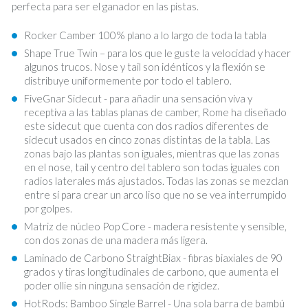
perfecta para ser el ganador en las pistas.
Rocker Camber 100% plano a lo largo de toda la tabla
Shape True Twin – para los que le guste la velocidad y hacer
algunos trucos. Nose y tail son idénticos y la flexión se
distribuye uniformemente por todo el tablero.
FiveGnar Sidecut - para añadir una sensación viva y
receptiva a las tablas planas de camber, Rome ha diseñado
este sidecut que cuenta con dos radios diferentes de
sidecut usados en cinco zonas distintas de la tabla. Las
zonas bajo las plantas son iguales, mientras que las zonas
en el nose, tail y centro del tablero son todas iguales con
radios laterales más ajustados. Todas las zonas se mezclan
entre sí para crear un arco liso que no se vea interrumpido
por golpes.
Matriz de núcleo Pop Core - madera resistente y sensible,
con dos zonas de una madera más ligera.
Laminado de Carbono StraightBiax - fibras biaxiales de 90
grados y tiras longitudinales de carbono, que aumenta el
poder ollie sin ninguna sensación de rigidez.
HotRods: Bamboo Single Barrel - Una sola barra de bambú