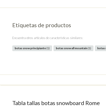
Etiquetas de productos
Encuentra otros artículos de características similares:
botas snow principiante
botas snow all mountain
botas
(1)
(1)
Tabla tallas botas snowboard Rome