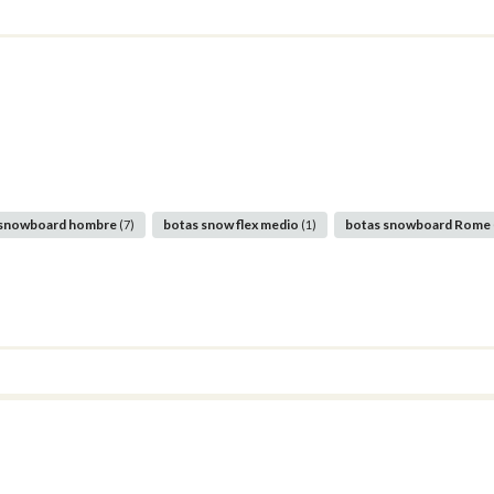
 snowboard hombre
botas snow flex medio
botas snowboard Rome
(7)
(1)