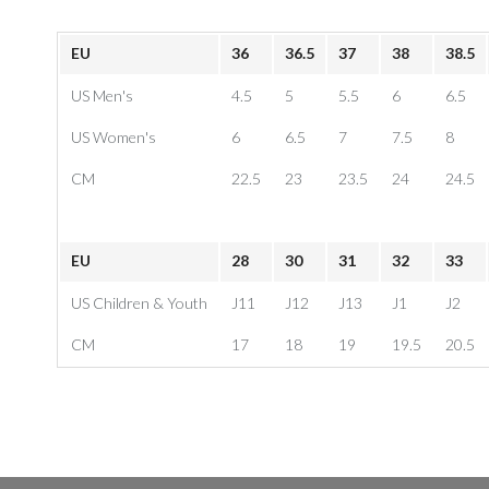
EU
36
36.5
37
38
38.5
US Men's
4.5
5
5.5
6
6.5
US Women's
6
6.5
7
7.5
8
CM
22.5
23
23.5
24
24.5
EU
28
30
31
32
33
US Children & Youth
J11
J12
J13
J1
J2
CM
17
18
19
19.5
20.5