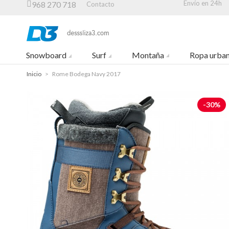
Envío en 24h
968 270 718
Contacto
Snowboard
Surf
Montaña
Ropa urba
Inicio
>
Rome Bodega Navy 2017
-30%
-