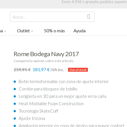
Envío 4,95€ o gratuíto pedidos superio
Buscar...
na
Outlet
50% o más
Ayuda
Rome Bodega Navy 2017
Comparte tu opinión sobre este artículo
259,95 €
181,97 €
IVA inc.
30%
Botín termoformable con zona de ajuste interior
Cordón para bloqueo de tobillo
Lengüeta en 3D para un mejor ajuste en la caña
Heat-Moldable Foam Construction
Tecnología SkateCuff
Ajuste trizona
Ampliación interior en zona de dedos para mayor confort