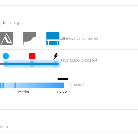
, dorado, gris
(all mountain, jibbing)
(avanzado, experto)
(medio)
board