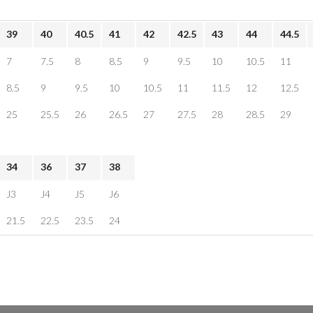
39
40
40.5
41
42
42.5
43
44
44.5
7
7.5
8
8.5
9
9.5
10
10.5
11
8.5
9
9.5
10
10.5
11
11.5
12
12.5
25
25.5
26
26.5
27
27.5
28
28.5
29
34
36
37
38
J3
J4
J5
J6
21.5
22.5
23.5
24