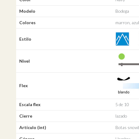
Modelo
Bodega
Colores
marron, azul
Estilo
Nivel
Flex
Escala flex
5 de 10
Cierre
lazado
Artículo (int)
Botas snow
Género
Hombre