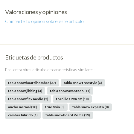
Valoraciones y opiniones
Comparte tu opinión sobre este artículo
Etiquetas de productos
Encuentra otros artículos de características similares:
tabla snowboard hombre
tabla snow freestyle
(37)
(6)
tabla snow jibbing
tabla snow avanzado
(4)
(11)
tabla snow flex medio
tornillos 2x4 cm
(5)
(10)
ancho normal
true twin
tabla snow experto
(10)
(8)
(8)
camber hibrido
tabla snowboard Rome
(1)
(19)