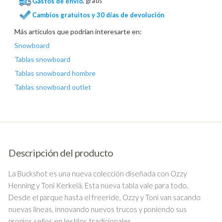
Gastos de envío
, gratis
Cambios gratuitos y 30 días de devolución
Más artículos que podrían interesarte en:
Snowboard
Tablas snowboard
Tablas snowboard hombre
Tablas snowboard outlet
Descripción del producto
La
Buckshot
es
una nueva colección diseñada
con Ozzy
Henning
y Toni
Kerkelä
.
Esta nueva tabla vale para todo
.
Desde
el parque
hasta el freeride
,
Ozzy
y Toni
van sacando
nuevas
líneas
, innovando
nuevos trucos
y
poniendo sus
propios sellos
en lestilos tradicionales.