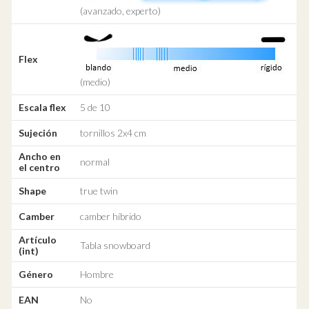
(avanzado, experto)
Flex
(medio)
Escala flex
5 de 10
Sujeción
tornillos 2x4 cm
Ancho en
normal
el centro
Shape
true twin
Camber
camber híbrido
Artículo
Tabla snowboard
(int)
Género
Hombre
EAN
No