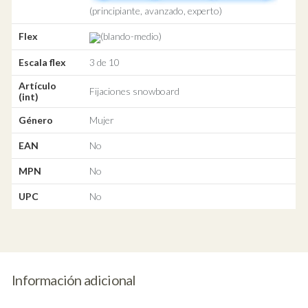
(principiante, avanzado, experto)
Flex
(blando-medio)
Escala flex
3 de 10
Artículo
Fijaciones snowboard
(int)
Género
Mujer
EAN
No
MPN
No
UPC
No
Información adicional