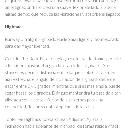
esquinas levantadas de la base en forma de V para una mejor
amortiguación. Esto crea una suave flexión de lado a lado, al
mismo tiempo que reduce las vibraciones y absorbe el impacto.
Highback
Runway Ultralight Highback. Nucleo más ligero y flex mejorado
para dar mayor libertad.
Cant-In-The-Back. Esta tecnología exclusiva de Rome, permite
a los riders ajustar el ángulo lateral de los highbacks. Si el
stance, es decir la distancia entre los pies sobre la tabla, es
más estrecha, el ángulo de inclinación del highback debe de
estar entre 0 y 3 grados, mientras que si es más amplia, puede
llegar hasta los 6 grados. El ángulo mantendrá tu espalda alta y
alineada con la parte inferior de sus piernas para una
comodidad, flexión y control óptimos de la tabla.
Tool-Free Highback Forward Lean Adjuster. Ajusta la
inclinación hacia adelante del highback de forma rápida y fácil