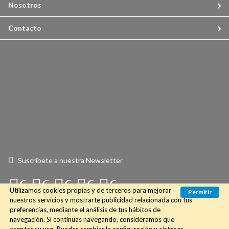
Nosotros
Contacto
Suscríbete a nuestra Newsletter
Connect
Connect
Connect
Connect
Connect
Utilizamos cookies propias y de terceros para mejorar
Permitir
with
with
with
with
with
nuestros servicios y mostrarte publicidad relacionada con tus
preferencias, mediante el análisis de tus hábitos de
Us
Us
Us
Us
Us
navegación. Si continuas navegando, consideramos que