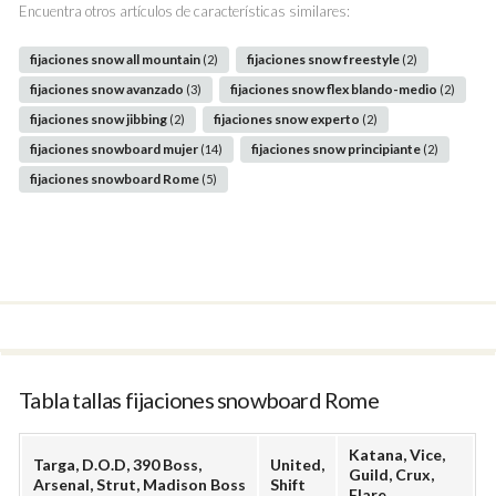
Encuentra otros artículos de características similares:
fijaciones snow all mountain
fijaciones snow freestyle
(2)
(2)
fijaciones snow avanzado
fijaciones snow flex blando-medio
(3)
(2)
fijaciones snow jibbing
fijaciones snow experto
(2)
(2)
fijaciones snowboard mujer
fijaciones snow principiante
(14)
(2)
fijaciones snowboard Rome
(5)
Tabla tallas fijaciones snowboard Rome
Katana, Vice,
Targa, D.O.D, 390 Boss,
United,
Guild, Crux,
Arsenal, Strut, Madison Boss
Shift
Flare