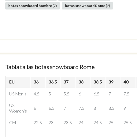
botas snowboard hombre
botas snowboard Rome
(7)
(2)
Tabla tallas botas snowboard Rome
EU
36
36.5
37
38
38.5
39
40
US Men's
4.5
5
5.5
6
6.5
7
7.5
US
6
6.5
7
7.5
8
8.5
9
Women's
CM
22.5
23
23.5
24
24.5
25
25.5