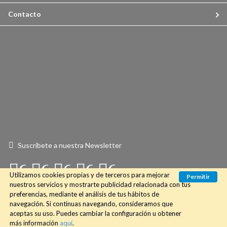
Contacto
Suscríbete a nuestra Newsletter
Connect
Connect
Connect
Connect
Connect
Utilizamos cookies propias y de terceros para mejorar
Permitir
with
with
with
with
with
nuestros servicios y mostrarte publicidad relacionada con tus
preferencias, mediante el análisis de tus hábitos de
Us
Us
Us
Us
Us
navegación. Si continuas navegando, consideramos que
aceptas su uso. Puedes cambiar la configuración u obtener
on
on
on
on
on
© 2018 Desssliza3.com. Todos los derechos reservados.
más información
aquí
.