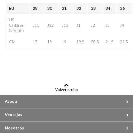
EU
28
30
31
32
33
34
36
US
Children
J11
J12
J13
J1
J2
J3
J4
& Youth
CM
17
18
19
19.5
20.5
21.5
22.5
Volver arriba
Ayuda
Ventajas
Nosotros