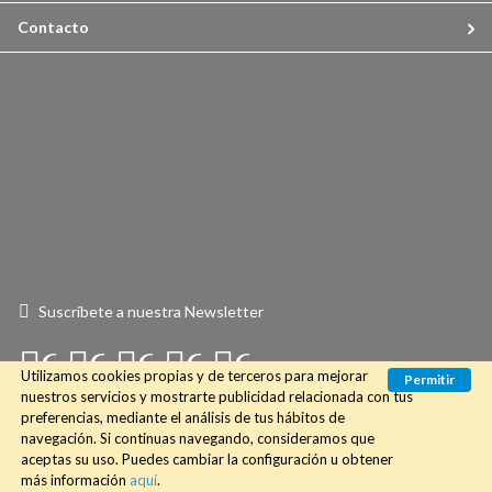
Contacto
Suscríbete a nuestra Newsletter
Connect
Connect
Connect
Connect
Connect
Utilizamos cookies propias y de terceros para mejorar
Permitir
with
with
with
with
with
nuestros servicios y mostrarte publicidad relacionada con tus
preferencias, mediante el análisis de tus hábitos de
Us
Us
Us
Us
Us
navegación. Si continuas navegando, consideramos que
aceptas su uso. Puedes cambiar la configuración u obtener
on
on
on
on
on
© 2018 Desssliza3.com. Todos los derechos reservados.
más información
aquí
.