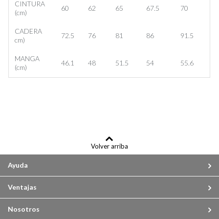
CINTURA
60
62
65
67.5
70
(cm)
CADERA
72.5
76
81
86
91.5
cm)
MANGA
46.1
48
51.5
54
55.6
(cm)
Volver arriba
Ayuda
Ventajas
Nosotros