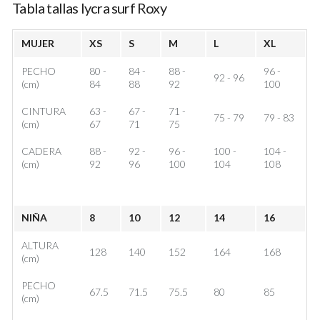
Tabla tallas lycra surf Roxy
MUJER
XS
S
M
L
XL
PECHO
80 -
84 -
88 -
96 -
92 - 96
(cm)
84
88
92
100
CINTURA
63 -
67 -
71 -
75 - 79
79 - 83
(cm)
67
71
75
CADERA
88 -
92 -
96 -
100 -
104 -
(cm)
92
96
100
104
108
NIÑA
8
10
12
14
16
ALTURA
128
140
152
164
168
(cm)
PECHO
67.5
71.5
75.5
80
85
(cm)