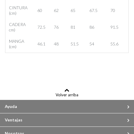
CINTURA
60
62
65
67.5
70
(cm)
CADERA
72.5
76
81
86
91.5
cm)
MANGA
46.1
48
51.5
54
55.6
(cm)
Volver arriba
Ayuda
Ventajas
Nosotros