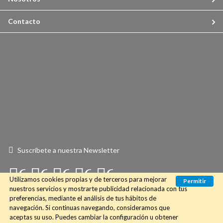
Contacto
Suscríbete a nuestra Newsletter
Connect
Connect
Connect
Connect
Connect
Utilizamos cookies propias y de terceros para mejorar
Permitir
with
with
with
with
with
nuestros servicios y mostrarte publicidad relacionada con tus
preferencias, mediante el análisis de tus hábitos de
Us
Us
Us
Us
Us
navegación. Si continuas navegando, consideramos que
aceptas su uso. Puedes cambiar la configuración u obtener