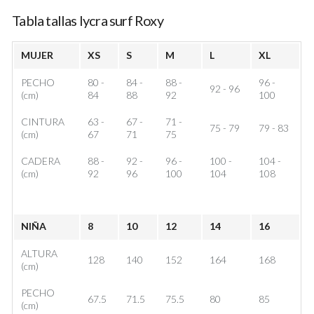
Tabla tallas lycra surf Roxy
MUJER
XS
S
M
L
XL
PECHO
80 -
84 -
88 -
96 -
92 - 96
(cm)
84
88
92
100
CINTURA
63 -
67 -
71 -
75 - 79
79 - 83
(cm)
67
71
75
CADERA
88 -
92 -
96 -
100 -
104 -
(cm)
92
96
100
104
108
NIÑA
8
10
12
14
16
ALTURA
128
140
152
164
168
(cm)
PECHO
67.5
71.5
75.5
80
85
(cm)