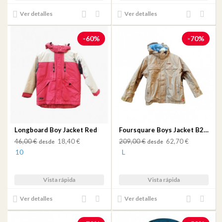
Añadir
Añadir
Añadir
Añadir
Ver detalles
Ver detalles
al
a mi
al
a mi
comparador
lista
comparador
lista
-60%
-70%
de
de
deseos
deseos
Longboard Boy Jacket Red
Foursquare Boys Jacket B2 Pers Tan Multicolor Pin
46,00 €
18,40 €
209,00 €
62,70 €
desde
desde
10
L
Vista rápida
Vista rápida
Añadir
Añadir
Añadir
Añadir
Ver detalles
Ver detalles
al
a mi
al
a mi
comparador
lista
comparador
lista