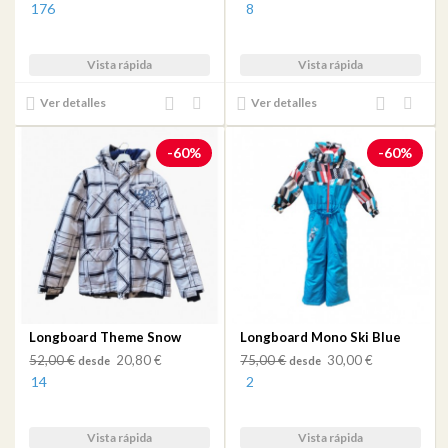
176
8
Vista rápida
Vista rápida
Añadir
Añadir
Añadir
Añadir
Ver detalles
Ver detalles
al
a mi
al
a mi
comparador
lista
comparador
lista
-60%
-60%
de
de
deseos
deseos
Longboard Theme Snow
Longboard Mono Ski Blue
52,00 €
20,80 €
75,00 €
30,00 €
desde
desde
14
2
Vista rápida
Vista rápida