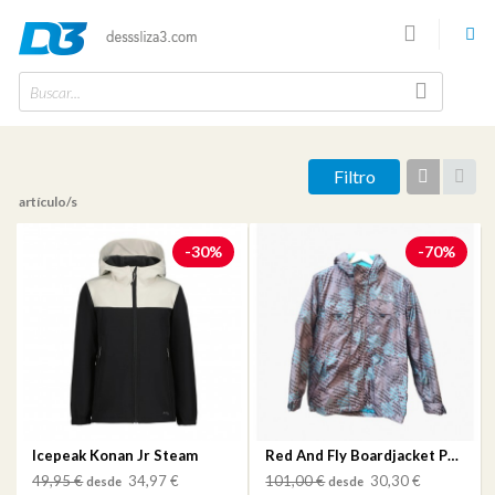
Buscar...
Filtro
Vista
Vist
artículos
desc
artículo/s
-30%
-70%
Icepeak Konan Jr Steam
Red And Fly Boardjacket Purple
49,95 €
34,97 €
101,00 €
30,30 €
desde
desde