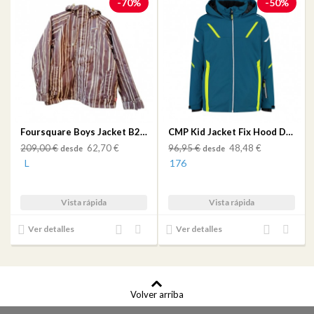
-70%
-50%
de
de
deseos
deseos
Foursquare Boys Jacket B2 Brand Bear Rug Woods
CMP Kid Jacket Fix Hood Dark Green
209,00 €
62,70 €
96,95 €
48,48 €
desde
desde
L
176
Vista rápida
Vista rápida
Añadir
Añadir
Añadir
Añadir
Ver detalles
Ver detalles
al
a mi
al
a mi
comparador
lista
comparador
lista
de
de
deseos
deseos
Volver arriba