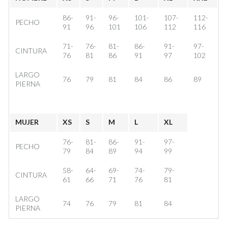
86-
91-
96-
101-
107-
112-
PECHO
91
96
101
106
112
116
71-
76-
81-
86-
91-
97-
CINTURA
76
81
86
91
97
102
LARGO
76
79
81
84
86
89
PIERNA
MUJER
XS
S
M
L
XL
76-
81-
86-
91-
97-
PECHO
79
84
89
94
99
58-
64-
69-
74-
79-
CINTURA
61
66
71
76
81
LARGO
74
76
79
81
84
PIERNA