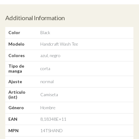
Additional Information
Color
Black
Modelo
Handcraft Wash Tee
Colores
azul, negro
Tipo de
corta
manga
Ajuste
normal
Artículo
Camiseta
(int)
Género
Hombre
EAN
8,18348E+11
MPN
14TSHAND