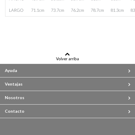
LARGO
71.1cm
73.7cm
76.2cm
78.7cm
81.3cm
83
Volver arriba
Ayuda
Ventajas
Nosotros
Contacto