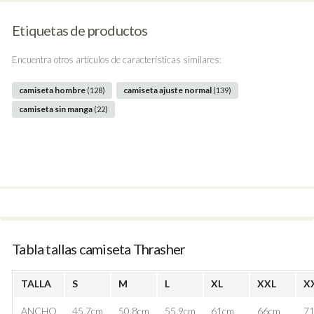
Etiquetas de productos
Encuentra otros artículos de características similares:
camiseta hombre
camiseta ajuste normal
(128)
(139)
camiseta sin manga
(22)
Tabla tallas camiseta Thrasher
TALLA
S
M
L
XL
XXL
X
ANCHO
45.7cm
50.8cm
55.9cm
61cm
66cm
71