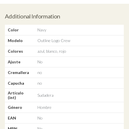
Additional Information
Color
Navy
Modelo
Outline Logo Crew
Colores
azul, blanco, rojo
Ajuste
No
Cremallera
no
Capucha
no
Artículo
Sudadera
(int)
Género
Hombre
EAN
No
MPN
No