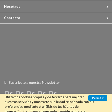
Nosotros
Contacto
Suscríbete a nuestra Newsletter
Connect
Connect
Connect
Connect
Connect
Utilizamos cookies propias y de terceros para mejorar
Permitir
with
with
with
with
with
nuestros servicios y mostrarte publicidad relacionada con tus
preferencias, mediante el análisis de tus hábitos de
Us
Us
Us
Us
Us
navegación. Si continuas navegando, consideramos que