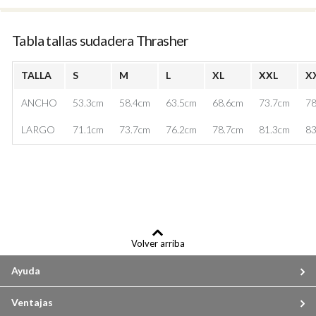
Tabla tallas sudadera Thrasher
TALLA
S
M
L
XL
XXL
X
ANCHO
53.3cm
58.4cm
63.5cm
68.6cm
73.7cm
78
LARGO
71.1cm
73.7cm
76.2cm
78.7cm
81.3cm
83
Volver arriba
Ayuda
Ventajas