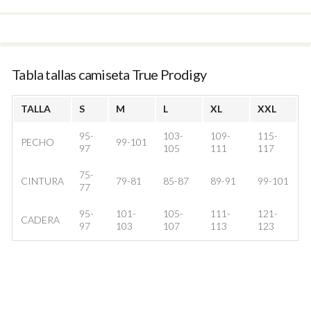
Tabla tallas camiseta True Prodigy
TALLA
S
M
L
XL
XXL
95-
103-
109-
115-
PECHO
99-101
97
105
111
117
75-
CINTURA
79-81
85-87
89-91
99-101
77
95-
101-
105-
111-
121-
CADERA
97
103
107
113
123