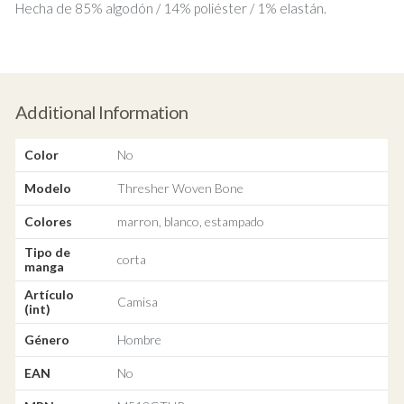
Hecha de 85% algodón / 14% poliéster / 1% elastán.
Additional Information
Color
No
Modelo
Thresher Woven Bone
Colores
marron, blanco, estampado
Tipo de
corta
manga
Artículo
Camisa
(int)
Género
Hombre
EAN
No