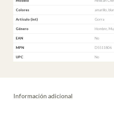
Modelo
Hellican Ch
Colores
amarillo, bla
Artículo (int)
Gorra
Género
Hombre, Muj
EAN
No
MPN
D5511806
UPC
No
Información adicional