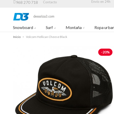
Envío en 24h
968 270 718
Contacto
Snowboard
Surf
Montaña
Ropa urba
Inicio
>
Volcom Hellican Cheese Black
-20%