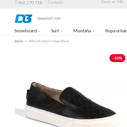
Envío en 24h
968 270 718
Contacto
Snowboard
Surf
Montaña
Ropa urba
Inicio
>
WAU Bricklane Napa Black
-50%