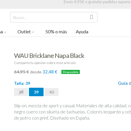
Envío 4,95€ o gratuíto pedidos superio
Buscar...
na
Outlet
50% o más
Ayuda
WAU Bricklane Napa Black
Comparte tu opinión sobre este artículo
64,95 €
32,48 €
desde
-50%
Guía d
Talla:
39
38
39
40
Slip-on, mezcla de sport y casual. Materiales de alta calidad, c
negro cuero con silueta de tachuelas. Colores leopardo y ce
de potro con print. Diseñado en España.